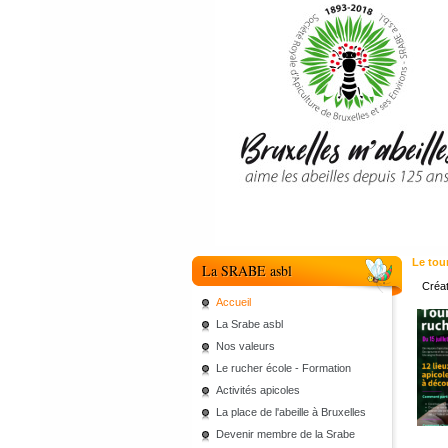
Le tou
La SRABE asbl
Créat
Accueil
La Srabe asbl
Nos valeurs
Le rucher école - Formation
Activités apicoles
La place de l'abeille à Bruxelles
Devenir membre de la Srabe