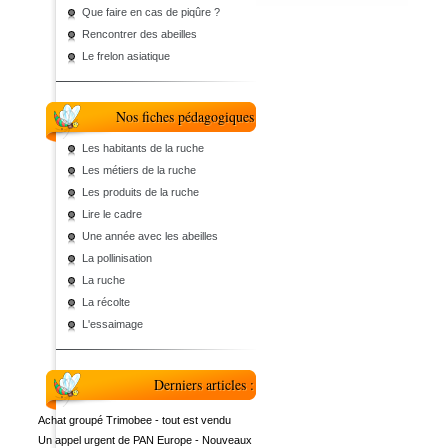
Que faire en cas de piqûre ?
Rencontrer des abeilles
Le frelon asiatique
Nos fiches pédagogiques
Les habitants de la ruche
Les métiers de la ruche
Les produits de la ruche
Lire le cadre
Une année avec les abeilles
La pollinisation
La ruche
La récolte
L'essaimage
Derniers articles :
Achat groupé Trimobee - tout est vendu
Un appel urgent de PAN Europe - Nouveaux