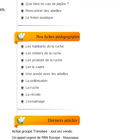
Que faire en cas de piqûre ?
009,
Rencontrer des abeilles
Le frelon asiatique
Nos fiches pédagogiques
Les habitants de la ruche
Les métiers de la ruche
Les produits de la ruche
Lire le cadre
Une année avec les abeilles
La pollinisation
La ruche
La récolte
L'essaimage
Derniers articles :
Achat groupé Trimobee - tout est vendu
Un appel urgent de PAN Europe - Nouveaux