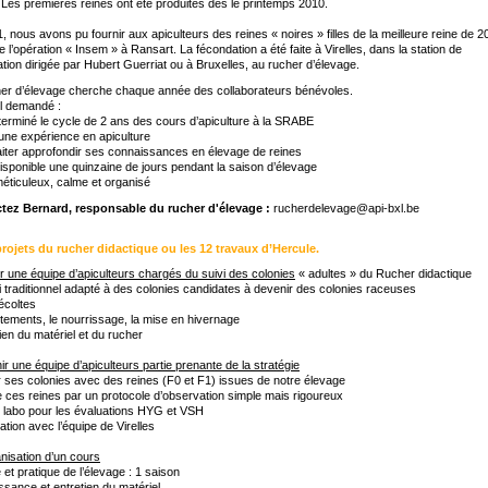
. Les premières reines ont été produites dès le printemps 2010.
, nous avons pu fournir aux apiculteurs des reines « noires » filles de la meilleure reine de 2
e l’opération « Insem » à Ransart. La fécondation a été faite à Virelles, dans la station de
tion dirigée par Hubert Guerriat ou à Bruxelles, au rucher d’élevage.
er d’élevage cherche chaque année des collaborateurs bénévoles.
il demandé :
 terminé le cycle de 2 ans des cours d’apiculture à la SRABE
 une expérience en apiculture
iter approfondir ses connaissances en élevage de reines
disponible une quinzaine de jours pendant la saison d’élevage
méticuleux, calme et organisé
tez Bernard, responsable du rucher d'élevage
:
rucherdelevage@api-bxl.be
projets du rucher didactique ou les 12 travaux d’Hercule.
r une équipe d’apiculteurs chargés du suivi des colonies
« adultes » du Rucher didactique
i traditionnel adapté à des colonies candidates à devenir des colonies raceuses
écoltes
itements, le nourrissage, la mise en hivernage
tien du matériel et du rucher
ir une équipe d’apiculteurs partie prenante de la stratégie
 ses colonies avec des reines (F0 et F1) issues de notre élevage
e ces reines par un protocole d’observation simple mais rigoureux
 labo pour les évaluations HYG et VSH
tion avec l’équipe de Virelles
nisation d’un cours
 et pratique de l’élevage : 1 saison
sance et entretien du matériel