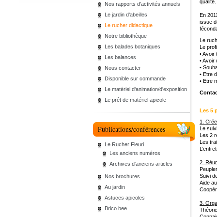
qualité
Nos rapports d'activités annuels
Le jardin d'abeilles
En 2011
issue d
Le rucher didactique
féconda
Notre bibliothèque
Le ruch
Les balades botaniques
Le prof
• Avoir
Les balances
• Avoir
• Souha
Nous contacter
• Etre 
Disponible sur commande
• Etre 
Le matériel d'animation/d'exposition
Contac
Le prêt de matériel apicole
Les 5 
1. Crée
Publications/conférences
Le suiv
Les 2 r
Les tra
Le Rucher Fleuri
L’entre
Les anciens numéros
2. Réun
Archives d'anciens articles
Peupler
Suivi d
Nos brochures
Aide au
Au jardin
Coopéra
Astuces apicoles
3. Orga
Brico bee
Théorie
Connais