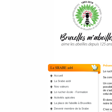
Présen
La SRABE asbl
Le ruch
Accueil
Sa cons
La Srabe asbl
Un cons
Nos valeurs
possibl
de s’ad
Le rucher école - Formation
celui d
Activités apicoles
Et donc
La place de l'abeille à Bruxelles
notre b
Devenir membre de la Srabe
C’est s