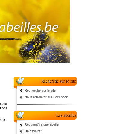
Recherche sur le site
Recherche sur le site
Nous retrouver sur Facebook
apable
st pas
Les abeilles
en à
Reconnaître une abeille
Un essaim?