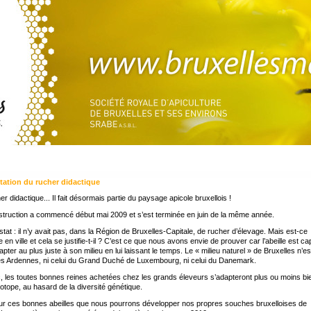
tation du rucher didactique
er didactique... Il fait désormais partie du paysage apicole bruxellois !
truction a commencé début mai 2009 et s’est terminée en juin de la même année.
tat : il n’y avait pas, dans la Région de Bruxelles-Capitale, de rucher d’élevage. Mais est-ce
e en ville et cela se justifie-t-il ? C’est ce que nous avons envie de prouver car l’abeille est c
apter au plus juste à son milieu en lui laissant le temps. Le « milieu naturel » de Bruxelles n’e
es Ardennes, ni celui du Grand Duché de Luxembourg, ni celui du Danemark.
, les toutes bonnes reines achetées chez les grands éleveurs s’adapteront plus ou moins bi
iotope, au hasard de la diversité génétique.
ur ces bonnes abeilles que nous pourrons développer nos propres souches bruxelloises de