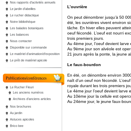
Nos rapports d'activités annuels
L’ouvrière
Le jardin d'abeilles
Le rucher didactique
On peut dénombrer jusqu’à 50 000
Notre bibliothèque
été, les ouvrières vivent environ 
tâche. En hiver elles peuvent attei
Les balades botaniques
oeuf fécondé. L’oeuf est nourri ex
Les balances
trois premiers jours.
Nous contacter
Au 4ème jour, l’oeuf devient larve 
Disponible sur commande
Au 9ème jour son alvéole est oper
21 jours après la ponte, la jeune a
Le matériel d'animation/d'exposition
Le prêt de matériel apicole
Le faux-bourdon
En été, on dénombre environ 3000
Publications/conférences
naît d’un oeuf non fécondé. L’oeuf
royale durant les trois premiers jou
Le Rucher Fleuri
Le 4ème jour l’oeuf devient larve e
Les anciens numéros
Au 10ème jour la cellule est operc
Archives d'anciens articles
Au 24ème jour, le jeune faux-bou
Nos brochures
Au jardin
Astuces apicoles
Brico bee