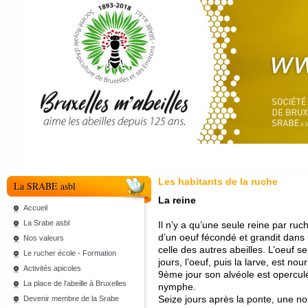
Les habitants de la ruche
La SRABE asbl
La reine
Accueil
La Srabe asbl
Il n’y a qu’une seule reine par ruch
d’un oeuf fécondé et grandit dans 
Nos valeurs
celle des autres abeilles. L’oeuf 
Le rucher école - Formation
jours, l’oeuf, puis la larve, est n
Activités apicoles
9ème jour son alvéole est operculé
La place de l'abeille à Bruxelles
nymphe.
Seize jours après la ponte, une no
Devenir membre de la Srabe