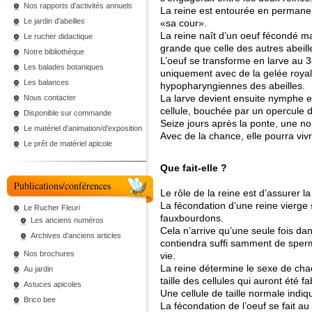
Nos rapports d'activités annuels
La reine est entourée en permanen
Le jardin d'abeilles
«sa cour».
La reine naît d’un oeuf fécondé ma
Le rucher didactique
grande que celle des autres abeill
Notre bibliothèque
L’oeuf se transforme en larve au 3
Les balades botaniques
uniquement avec de la gelée royal
Les balances
hypopharyngiennes des abeilles.
La larve devient ensuite nymphe et
Nous contacter
cellule, bouchée par un opercule d
Disponible sur commande
Seize jours après la ponte, une no
Le matériel d'animation/d'exposition
Avec de la chance, elle pourra viv
Le prêt de matériel apicole
Que fait-elle ?
Publications/conférences
Le rôle de la reine est d’assurer la
La fécondation d’une reine vierge s
Le Rucher Fleuri
fauxbourdons.
Les anciens numéros
Cela n’arrive qu’une seule fois da
Archives d'anciens articles
contiendra suffi samment de sper
Nos brochures
vie.
La reine détermine le sexe de cha
Au jardin
taille des cellules qui auront été f
Astuces apicoles
Une cellule de taille normale indiq
Brico bee
La fécondation de l’oeuf se fait a