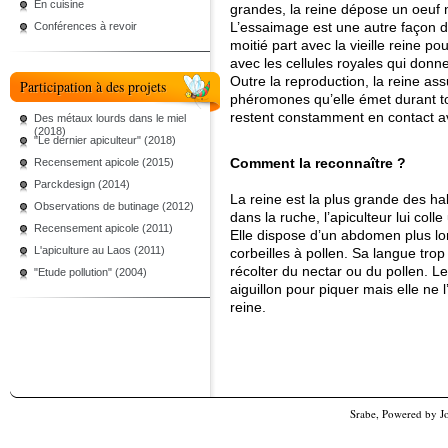
En cuisine
grandes, la reine dépose un oeuf
L’essaimage est une autre façon de
Conférences à revoir
moitié part avec la vieille reine po
avec les cellules royales qui donne
Outre la reproduction, la reine as
Participation à des projets
phéromones qu’elle émet durant tou
restent constamment en contact av
Des métaux lourds dans le miel
(2018)
"Le dernier apiculteur" (2018)
Comment la reconnaître ?
Recensement apicole (2015)
Parckdesign (2014)
La reine est la plus grande des ha
Observations de butinage (2012)
dans la ruche, l’apiculteur lui colle
Recensement apicole (2011)
Elle dispose d’un abdomen plus lo
L'apiculture au Laos (2011)
corbeilles à pollen. Sa langue trop
récolter du nectar ou du pollen. Le
"Etude pollution" (2004)
aiguillon pour piquer mais elle ne 
reine.
Srabe, Powered by
J