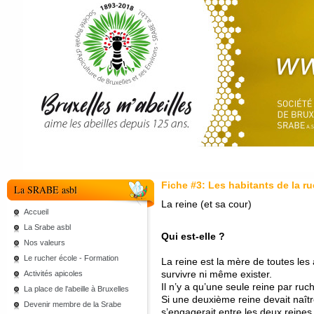
Fiche #3: Les habitants de la r
La SRABE asbl
La reine (et sa cour)
Accueil
La Srabe asbl
Qui est-elle ?
Nos valeurs
Le rucher école - Formation
La reine est la mère de toutes les 
survivre ni même exister.
Activités apicoles
Il n’y a qu’une seule reine par ruc
La place de l'abeille à Bruxelles
Si une deuxième reine devait naît
Devenir membre de la Srabe
s’engagerait entre les deux reines