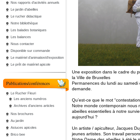
Nos rapports d'activités annuels
Le jardin d'abeilles
Le rucher didactique
Notre bibliothèque
Les balades botaniques
Les balances
Nous contacter
Disponible sur commande
Le matériel d'animation/d'exposition
Le prêt de matériel apicole
Une exposition dans le cadre du p
la Ville de Bruxelles
Publications/conférences
Permanences du lundi au samedi de
demande.
Le Rucher Fleuri
Les anciens numéros
Qu’est-ce que le mot “contestation
Notre monde contemporain nous rév
Archives d'anciens articles
abeilles essentielles à notre surv
Nos brochures
aujourd’hui ?
Au jardin
Astuces apicoles
Un artiste / apiculteur, Jacques D
jeunes artistes. Son travail person
Brico bee
Notre Dame des abeilles
à été le p