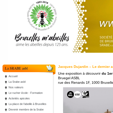
Jacques Dujardin – Le dernier a
La SRABE asbl
Une exposition à découvrir
du 1er
Accueil
Bruegel ASBL
La Srabe asbl
rue des Renards 1F, 1000 Bruxell
Nos valeurs
Le rucher école - Formation
Activités apicoles
La place de l'abeille à Bruxelles
Devenir membre de la Srabe