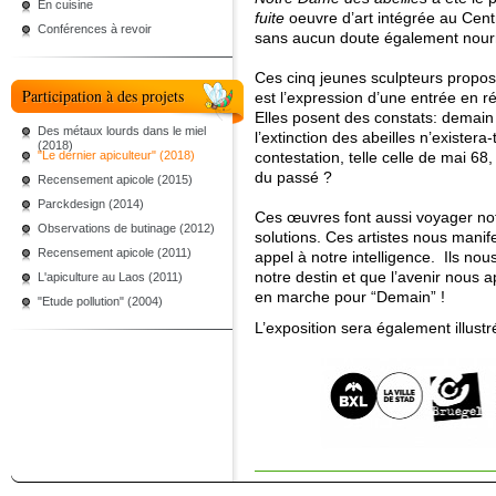
En cuisine
fuite
oeuvre d’art intégrée au Cen
Conférences à revoir
sans aucun doute également nourri
Ces cinq jeunes sculpteurs propos
Participation à des projets
est l’expression d’une entrée en ré
Elles posent des constats: demain
Des métaux lourds dans le miel
l’extinction des abeilles n’existera-
(2018)
"Le dernier apiculteur" (2018)
contestation, telle celle de mai 68,
du passé ?
Recensement apicole (2015)
Parckdesign (2014)
Ces œuvres font aussi voyager not
Observations de butinage (2012)
solutions. Ces artistes nous manife
Recensement apicole (2011)
appel à notre intelligence. Ils n
notre destin et que l’avenir nous 
L'apiculture au Laos (2011)
en marche pour “Demain” !
"Etude pollution" (2004)
L’exposition sera également illust