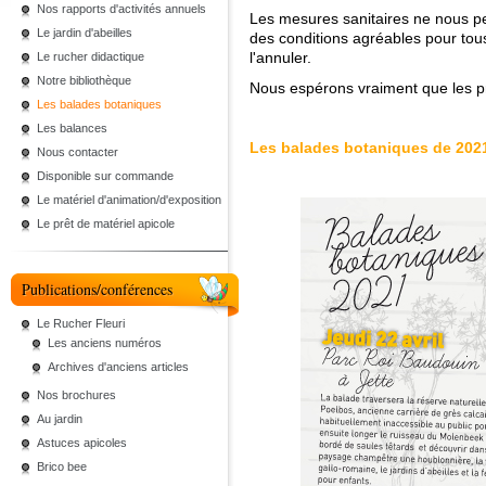
Nos rapports d'activités annuels
Les mesures sanitaires ne nous pe
Le jardin d'abeilles
des conditions agréables pour tou
l'annuler.
Le rucher didactique
Notre bibliothèque
Nous espérons vraiment que les p
Les balades botaniques
Les balances
Les balades botaniques de 202
Nous contacter
Disponible sur commande
Le matériel d'animation/d'exposition
Le prêt de matériel apicole
Publications/conférences
Le Rucher Fleuri
Les anciens numéros
Archives d'anciens articles
Nos brochures
Au jardin
Astuces apicoles
Brico bee