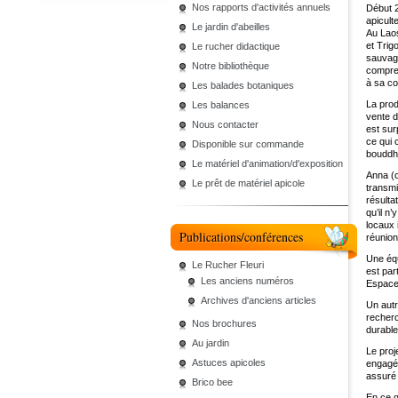
Nos rapports d'activités annuels
Début 2
apicult
Le jardin d'abeilles
Au Laos
et Trig
Le rucher didactique
sauvage
Notre bibliothèque
compren
à sa co
Les balades botaniques
La prod
Les balances
vente d
Nous contacter
est sur
ce qui 
Disponible sur commande
bouddh
Le matériel d'animation/d'exposition
Anna (c
Le prêt de matériel apicole
transmi
résulta
qu’il n
locaux 
Publications/conférences
réunion
Une équ
Le Rucher Fleuri
est par
Les anciens numéros
Espace 
Archives d'anciens articles
Un autr
recherc
Nos brochures
durabl
Au jardin
Le proj
Astuces apicoles
engagé 
assuré 
Brico bee
En ce q