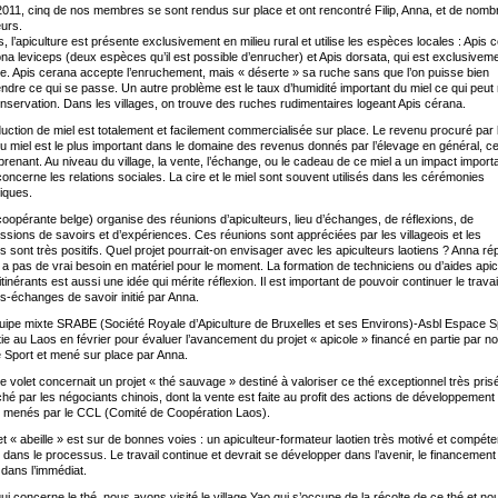
011, cinq de nos membres se sont rendus sur place et ont rencontré Filip, Anna, et de nom
eurs.
, l’apiculture est présente exclusivement en milieu rural et utilise les espèces locales : Apis 
ona leviceps (deux espèces qu’il est possible d’enrucher) et Apis dorsata, qui est exclusivem
. Apis cerana accepte l’enruchement, mais « déserte » sa ruche sans que l’on puisse bien
dre ce qui se passe. Un autre problème est le taux d’humidité important du miel ce qui peut 
nservation. Dans les villages, on trouve des ruches rudimentaires logeant Apis cérana.
uction de miel est totalement et facilement commercialisée sur place. Le revenu procuré par 
u miel est le plus important dans le domaine des revenus donnés par l’élevage en général, ce
prenant. Au niveau du village, la vente, l’échange, ou le cadeau de ce miel a un impact import
concerne les relations sociales. La cire et le miel sont souvent utilisés dans les cérémonies
iques.
oopérante belge) organise des réunions d’apiculteurs, lieu d’échanges, de réflexions, de
ssions de savoirs et d’expériences. Ces réunions sont appréciées par les villageois et les
ts sont très positifs. Quel projet pourrait-on envisager avec les apiculteurs laotiens ? Anna r
’y a pas de vrai besoin en matériel pour le moment. La formation de techniciens ou d’aides api
itinérants est aussi une idée qui mérite réflexion. Il est important de pouvoir continuer le trava
s-échanges de savoir initié par Anna.
ipe mixte SRABE (Société Royale d’Apiculture de Bruxelles et ses Environs)-Asbl Espace S
tie au Laos en février pour évaluer l’avancement du projet « apicole » financé en partie par no
Sport et mené sur place par Anna.
e volet concernait un projet « thé sauvage » destiné à valoriser ce thé exceptionnel très prisé
hé par les négociants chinois, dont la vente est faite au profit des actions de développement
e menés par le CCL (Comité de Coopération Laos).
et « abeille » est sur de bonnes voies : un apiculteur-formateur laotien très motivé et compéte
dans le processus. Le travail continue et devrait se développer dans l’avenir, le financement
dans l’immédiat.
ui concerne le thé, nous avons visité le village Yao qui s’occupe de la récolte de ce thé et no