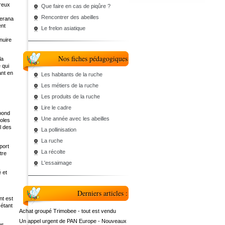
breux
Que faire en cas de piqûre ?
Rencontrer des abeilles
cerana
ent
Le frelon asiatique
nuire
Nos fiches pédagogiques
la
 qui
ant en
Les habitants de la ruche
Les métiers de la ruche
Les produits de la ruche
Lire le cadre
épond
Une année avec les abeilles
coles
il des
La pollinisation
La ruche
port
La récolte
tre
L'essaimage
 et
Derniers articles :
nt est
 étant
Achat groupé Trimobee - tout est vendu
Un appel urgent de PAN Europe - Nouveaux
us