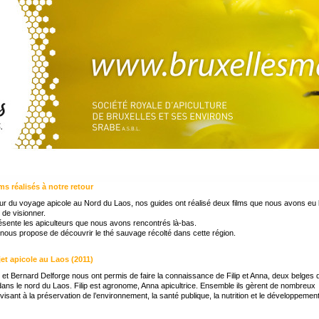
ms réalisés à notre retour
ur du voyage apicole au Nord du Laos, nos guides ont réalisé deux films que nous avons eu 
de visionner.
ésente les apiculteurs que nous avons rencontrés là-bas.
 nous propose de découvrir le thé sauvage récolté dans cette région.
jet apicole au Laos (2011)
 et Bernard Delforge nous ont permis de faire la connaissance de Filip et Anna, deux belges 
dans le nord du Laos. Filip est agronome, Anna apicultrice. Ensemble ils gèrent de nombreux
 visant à la préservation de l’environnement, la santé publique, la nutrition et le développemen