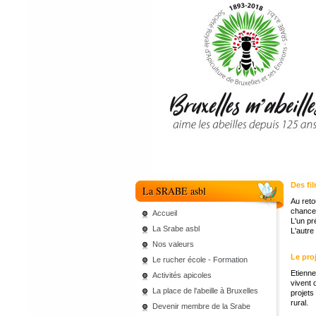
Des fil
La SRABE asbl
Au reto
chance 
Accueil
L'un pr
La Srabe asbl
L'autre
Nos valeurs
Le pro
Le rucher école - Formation
Etienne
Activités apicoles
vivent 
La place de l'abeille à Bruxelles
projets
rural.
Devenir membre de la Srabe