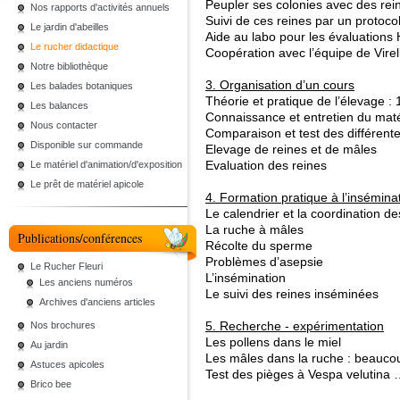
Peupler ses colonies avec des rei
Nos rapports d'activités annuels
Suivi de ces reines par un protoco
Le jardin d'abeilles
Aide au labo pour les évaluation
Le rucher didactique
Coopération avec l’équipe de Virel
Notre bibliothèque
3. Organisation d’un cours
Les balades botaniques
Théorie et pratique de l’élevage : 
Les balances
Connaissance et entretien du maté
Nous contacter
Comparaison et test des différent
Disponible sur commande
Elevage de reines et de mâles
Evaluation des reines
Le matériel d'animation/d'exposition
Le prêt de matériel apicole
4. Formation pratique à l’insémina
Le calendrier et la coordination d
La ruche à mâles
Publications/conférences
Récolte du sperme
Problèmes d’asepsie
Le Rucher Fleuri
L’insémination
Les anciens numéros
Le suivi des reines inséminées
Archives d'anciens articles
5. Recherche - expérimentation
Nos brochures
Les pollens dans le miel
Au jardin
Les mâles dans la ruche : beauco
Astuces apicoles
Test des pièges à Vespa velutina 
Brico bee