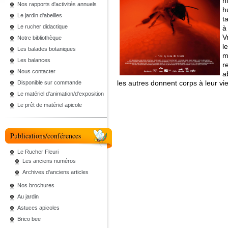
h
Nos rapports d'activités annuels
h
Le jardin d'abeilles
t
Le rucher didactique
à
V
Notre bibliothèque
l
Les balades botaniques
m
Les balances
r
Nous contacter
a
les autres donnent corps à leur vie 
Disponible sur commande
Le matériel d'animation/d'exposition
Le prêt de matériel apicole
Publications/conférences
Le Rucher Fleuri
Les anciens numéros
Archives d'anciens articles
Nos brochures
Au jardin
Astuces apicoles
Brico bee