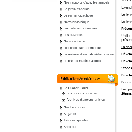
Suite à
Nos rapports d'activités annuels
Exempl
Le jardin d'abeilles
Le lien
Le rucher didactique
Le lien 
Notre bibliothèque
Les balades botaniques
Présen
Les balances
Un lien
présent
Nous contacter
La docu
Disponible sur commande
Dévelo
Le matériel d'animation/d'exposition
Le prêt de matériel apicole
Dévelo
Stades
Dévelo
Publications/conférences
Formul
Le Rucher Fleuri
Lien po
Les anciens numéros
20mm, 
Archives d'anciens articles
Nos brochures
Au jardin
Astuces apicoles
Brico bee