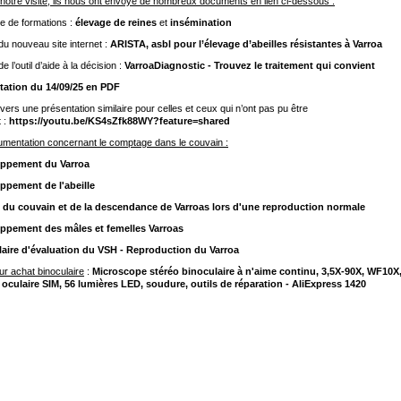
 notre visite, ils nous ont envoyé de nombreux documents en lien ci-dessous :
e de formations :
élevage de reines
et
insémination
 du nouveau site internet :
ARISTA, asbl pour l’élevage d’abeilles résistantes à Varroa
de l’outil d’aide à la décision :
VarroaDiagnostic - Trouvez le traitement qui convient
tation du 14/09/25 en PDF
 vers une présentation similaire pour celles et ceux qui n’ont pas pu être
 :
https://youtu.be/KS4sZfk88WY?feature=shared
mentation concernant le comptage dans le couvain :
ppement du Varroa
ppement de l'abeille
 du couvain et de la descendance de Varroas lors d'une reproduction normale
ppement des mâles et femelles Varroas
aire d'évaluation du VSH - Reproduction du Varroa
ur achat binoculaire
:
Microscope stéréo binoculaire à n'aime continu, 3,5X-90X, WF10X
oculaire SIM, 56 lumières LED, soudure, outils de réparation - AliExpress 1420