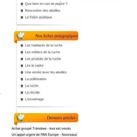
Que faire en cas de piqûre ?
Rencontrer des abeilles
Le frelon asiatique
Nos fiches pédagogiques
Les habitants de la ruche
Les métiers de la ruche
Les produits de la ruche
Lire le cadre
Une année avec les abeilles
La pollinisation
La ruche
La récolte
,
L'essaimage
Derniers articles :
Achat groupé Trimobee - tout est vendu
Un appel urgent de PAN Europe - Nouveaux