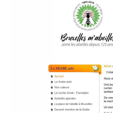
Notre 
La SRABE asbl
Créat
Accueil
Nous a
La Srabe asbl
Une jou
Nos valeurs
rucher 
quelque
Le rucher école - Formation
De reto
Activités apicoles
la mach
La place de l'abeille à Bruxelles
Un tout
Devenir membre de la Srabe