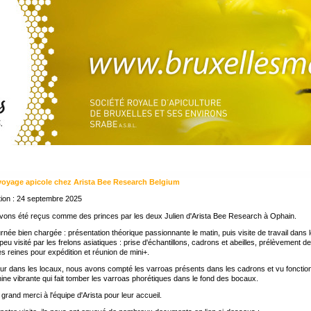
voyage apicole chez Arista Bee Research Belgium
ion : 24 septembre 2025
vons été reçus comme des princes par les deux Julien d'Arista Bee Research à Ophain.
rnée bien chargée : présentation théorique passionnante le matin, puis visite de travail dans 
peu visité par les frelons asiatiques : prise d'échantillons, cadrons et abeilles, prélèvement de
s reines pour expédition et réunion de mini+.
ur dans les locaux, nous avons compté les varroas présents dans les cadrons et vu fonctio
ine vibrante qui fait tomber les varroas phorétiques dans le fond des bocaux.
 grand merci à l'équipe d'Arista pour leur accueil.