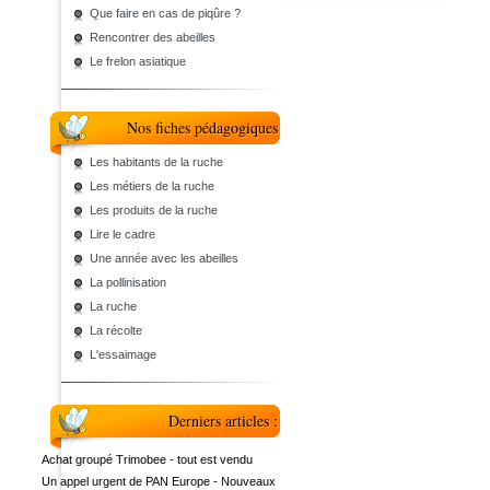
Que faire en cas de piqûre ?
Rencontrer des abeilles
Le frelon asiatique
Nos fiches pédagogiques
Les habitants de la ruche
Les métiers de la ruche
Les produits de la ruche
Lire le cadre
Une année avec les abeilles
La pollinisation
La ruche
La récolte
L'essaimage
Derniers articles :
Achat groupé Trimobee - tout est vendu
Un appel urgent de PAN Europe - Nouveaux