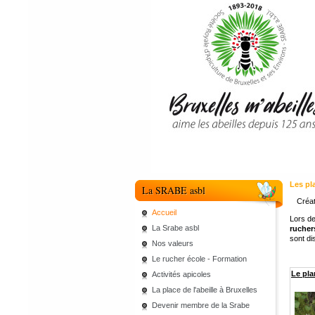
Les pl
La SRABE asbl
Créat
Accueil
Lors de
La Srabe asbl
ruchers
sont di
Nos valeurs
Le rucher école - Formation
Le pla
Activités apicoles
La place de l'abeille à Bruxelles
Devenir membre de la Srabe