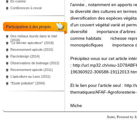
En cuisine
l'année , notamment en apports res
Conférences à revoir
la diversité des cultures en termes
diversification des espèces végéta
d'un couvert végétal varié et per
Participation à des projets
diversifié
importance d'arbres à 
Des métaux lourds dans le miel
comme habitats
richesse représ
(2018)
"Le dernier apiculteur" (2018)
monospécifiques
importance de
Recensement apicole (2015)
Parckdesign (2014)
Précipitez-vous sur cet article intér
Observations de butinage (2012)
: http://url.mp32.ch/visu-1D78
Recensement apicole (2011)
196360922-306588-19112013.htm
L'apiculture au Laos (2011)
"Etude pollution" (2004)
Et le lien pour l'article seul : htt
thematiques/AFAF-Agroforesterie-e
Miche
Srabe, Powered by
J