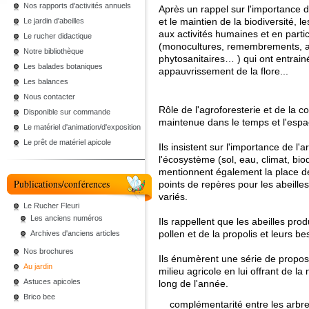
Nos rapports d'activités annuels
Après un rappel sur l'importance de
et le maintien de la biodiversité, l
Le jardin d'abeilles
aux activités humaines et en particul
Le rucher didactique
(monocultures, remembrements, ar
Notre bibliothèque
phytosanitaires… ) qui ont entrain
Les balades botaniques
appauvrissement de la flore...
Les balances
Nous contacter
Rôle de l'agroforesterie et de la c
Disponible sur commande
maintenue dans le temps et l'espa
Le matériel d'animation/d'exposition
Le prêt de matériel apicole
Ils insistent sur l'importance de l'
l'écosystème (sol, eau, climat, biod
mentionnent également la place 
Publications/conférences
points de repères pour les abeill
variés.
Le Rucher Fleuri
Les anciens numéros
Ils rappellent que les abeilles pr
pollen et de la propolis et leurs b
Archives d'anciens articles
Nos brochures
Ils énumèrent une série de proposi
Au jardin
milieu agricole en lui offrant de la 
Astuces apicoles
long de l'année.
Brico bee
complémentarité entre les arbres 