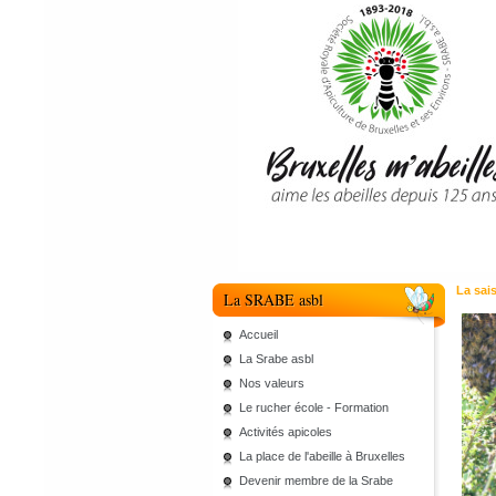
La sai
La SRABE asbl
Accueil
La Srabe asbl
Nos valeurs
Le rucher école - Formation
Activités apicoles
La place de l'abeille à Bruxelles
Devenir membre de la Srabe