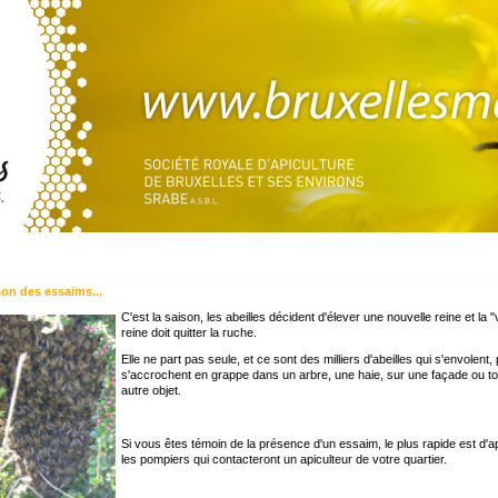
son des essaims...
C'est la saison, les abeilles décident d'élever une nouvelle reine et la "v
reine doit quitter la ruche.
Elle ne part pas seule, et ce sont des milliers d'abeilles qui s'envolent, 
s'accrochent en grappe dans un arbre, une haie, sur une façade ou to
autre objet.
Si vous êtes témoin de la présence d'un essaim, le plus rapide est d'a
les pompiers qui contacteront un apiculteur de votre quartier.