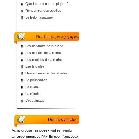
Que faire en cas de piqûre ?
Rencontrer des abeilles
Le frelon asiatique
Nos fiches pédagogiques
Les habitants de la ruche
Les métiers de la ruche
Les produits de la ruche
Lire le cadre
Une année avec les abeilles
La pollinisation
La ruche
La récolte
L'essaimage
Derniers articles :
Achat groupé Trimobee - tout est vendu
Un appel urgent de PAN Europe - Nouveaux