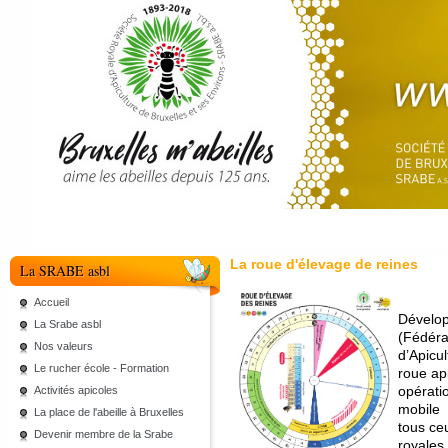
La roue d'élevage de reines
La SRABE asbl
Accueil
Dévelop
La Srabe asbl
(Fédéra
Nos valeurs
d’Apicu
Le rucher école - Formation
roue api
opérati
Activités apicoles
mobile s
La place de l'abeille à Bruxelles
tous ceu
Devenir membre de la Srabe
royales.