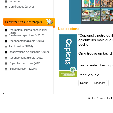
En cuisine
Conférences à revoir
Participation à des projets
Les copions
Des métaux lourds dans le miel
(2018)
"Copions!", notre out
"Le dernier apiculteur" (2018)
apiculteurs mais que 
Recensement apicole (2015)
poche !
Parckdesign (2014)
Observations de butinage (2012)
On y trouve un tas d'i
Recensement apicole (2011)
L'apiculture au Laos (2011)
Lire la suite : Les co
"Etude pollution" (2004)
Page 2 sur 2
Début
Précédent
1
Srabe, Powered by
J