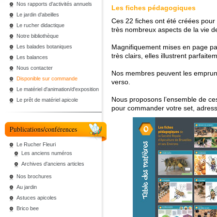
Nos rapports d'activités annuels
Les fiches pédagogiques
Le jardin d'abeilles
Ces 22 fiches ont été créées pour
Le rucher didactique
très nombreux aspects de la vie de l
Notre bibliothèque
Magnifiquement mises en page pa
Les balades botaniques
très clairs, elles illustrent parfait
Les balances
Nous contacter
Nos membres peuvent les emprunter
Disponible sur commande
verso.
Le matériel d'animation/d'exposition
Nous proposons l’ensemble de ces 
Le prêt de matériel apicole
pour commander votre set,
adress
Publications/conférences
Le Rucher Fleuri
Les anciens numéros
Archives d'anciens articles
Nos brochures
Au jardin
Astuces apicoles
Brico bee