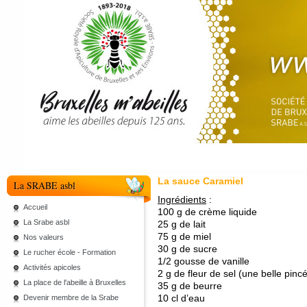
La sauce Caramiel
La SRABE asbl
Ingrédients
:
Accueil
100 g de crème liquide
La Srabe asbl
25 g de lait
75 g de miel
Nos valeurs
30 g de sucre
Le rucher école - Formation
1/2 gousse de vanille
Activités apicoles
2 g de fleur de sel (une belle pinc
La place de l'abeille à Bruxelles
35 g de beurre
10 cl d’eau
Devenir membre de la Srabe