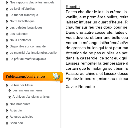
Nos rapports d'activités annuels
Recette
:
Le jardin d'abeilles
Faites chauffer le lait, la crème, la 
Le rucher didactique
vanille, aux premières bulles, retir
Notre bibliothèque
laissez infuser un quart d’heure. 
chauffer sur feu très doux pour ne 
Les balades botaniques
Dans une autre casserole, faites ch
Les balances
Vous devriez obtenir une belle co
Nous contacter
Verser le mélange lait/crème/sel/va
Disponible sur commande
de grosses bulles qui font peur m
Attention de ne pas oublier les pet
Le matériel d'animation/d'exposition
dans la casserole, ce sont eux q
Le prêt de matériel apicole
Laissez remonter la température
certain que le mélange soit bien
Passez au chinois et laissez des
Publications/conférences
Ajoutez le beurre, mixez au mixeur
Le Rucher Fleuri
Xavier Rennotte
Les anciens numéros
Archives d'anciens articles
Nos brochures
Au jardin
Astuces apicoles
Brico bee