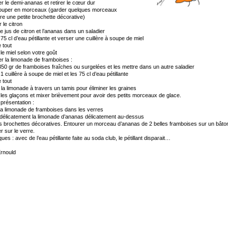
r le demi-ananas et retirer le cœur dur
ouper en morceaux (garder quelques morceaux
ire une petite brochette décorative)
 le citron
le jus de citron et l’ananas dans un saladier
 75 cl d’eau pétillante et verser une cuillère à soupe de miel
e tout
 le miel selon votre goût
r la limonade de framboises :
50 gr de framboises fraîches ou surgelées et les mettre dans un autre saladier
1 cuillère à soupe de miel et les 75 cl d’eau pétillante
e tout
la limonade à travers un tamis pour éliminer les graines
 les glaçons et mixer brièvement pour avoir des petits morceaux de glace.
 présentation :
la limonade de framboises dans les verres
délicatement la limonade d’ananas délicatement au-dessus
s brochettes décoratives. Entourer un morceau d’ananas de 2 belles framboises sur un bâto
er sur le verre.
es : avec de l’eau pétillante faite au soda club, le pétillant disparait…
Ernould