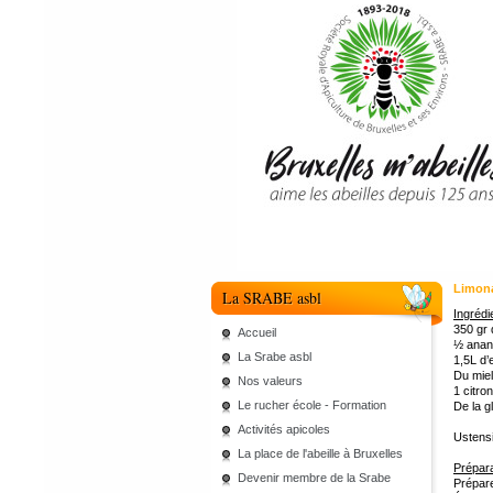
Limona
La SRABE asbl
Ingréd
350 gr
Accueil
½ anana
La Srabe asbl
1,5L d’e
Du miel
Nos valeurs
1 citro
Le rucher école - Formation
De la gl
Activités apicoles
Ustensi
La place de l'abeille à Bruxelles
Prépar
Devenir membre de la Srabe
Prépare