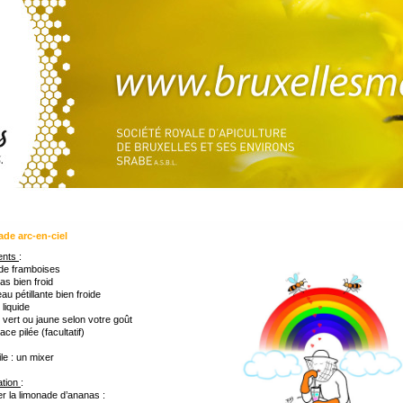
de arc-en-ciel
ients
:
 de framboises
s bien froid
au pétillante bien froide
 liquide
n vert ou jaune selon votre goût
ace pilée (facultatif)
le : un mixer
ation
:
r la limonade d’ananas :