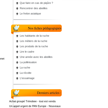
Que faire en cas de piqûre ?
Rencontrer des abeilles
Le frelon asiatique
Nos fiches pédagogiques
Les habitants de la ruche
Les métiers de la ruche
Les produits de la ruche
Lire le cadre
Une année avec les abeilles
nnet
La pollinisation
La ruche
La récolte
L'essaimage
Derniers articles :
Achat groupé Trimobee - tout est vendu
Un appel urgent de PAN Europe - Nouveaux