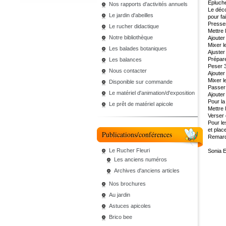
Épluche
Nos rapports d'activités annuels
Le déc
Le jardin d'abeilles
pour fa
Presser
Le rucher didactique
Mettre 
Notre bibliothèque
Ajouter
Mixer l
Les balades botaniques
Ajuster
Prépare
Les balances
Peser 3
Nous contacter
Ajouter 
Mixer l
Disponible sur commande
Passer 
Le matériel d'animation/d'exposition
Ajouter
Pour la
Le prêt de matériel apicole
Mettre 
Verser 
Pour le
et plac
Publications/conférences
Remarqu
Le Rucher Fleuri
Sonia 
Les anciens numéros
Archives d'anciens articles
Nos brochures
Au jardin
Astuces apicoles
Brico bee