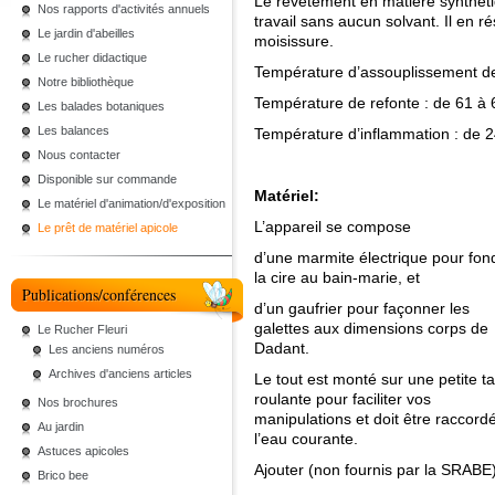
Le revêtement en matière synthéti
Nos rapports d'activités annuels
travail sans aucun solvant. Il en r
Le jardin d'abeilles
moisissure.
Le rucher didactique
Température d’assouplissement de 
Notre bibliothèque
Température de refonte : de 61 à
Les balades botaniques
Les balances
Température d’inflammation : de 
Nous contacter
Disponible sur commande
Matériel:
Le matériel d'animation/d'exposition
L’appareil se compose
Le prêt de matériel apicole
d’une marmite électrique pour fon
la cire au bain-marie, et
Publications/conférences
d’un gaufrier pour façonner les
galettes aux dimensions corps de
Le Rucher Fleuri
Dadant.
Les anciens numéros
Archives d'anciens articles
Le tout est monté sur une petite t
roulante pour faciliter vos
Nos brochures
manipulations et doit être raccord
Au jardin
l’eau courante.
Astuces apicoles
Ajouter (non fournis par la SRABE)
Brico bee