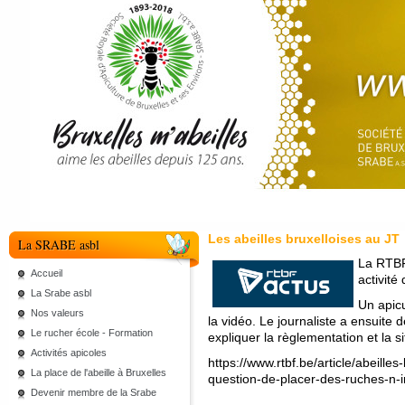
Les abeilles bruxelloises au JT
La SRABE asbl
La RTBF 
Accueil
activité
La Srabe asbl
Un apicu
Nos valeurs
la vidéo. Le journaliste a ensuite
Le rucher école - Formation
expliquer la règlementation et la si
Activités apicoles
https://www.rtbf.be/article/abeilles
La place de l'abeille à Bruxelles
question-de-placer-des-ruches-n
Devenir membre de la Srabe