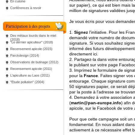
En cuisine
sur papier), ce qui est bien mais l
Conférences à revoir
million de signatures validées jus
Je vous écris pour vous demander 
Participation à des projets
1.
Signez
l'initiative. Pour les Fr
Des métaux lourds dans le miel
demandé votre numéro de document 
(2018)
"Le dernier apiculteur" (2018)
signature. Si vous souhaitez signe
informé des futurs développement
Recensement apicole (2015)
directement
ici
.
Parckdesign (2014)
2. Partagez-la dans votre entourag
Observations de butinage (2012)
le publiant sur votre page Facebo
Recensement apicole (2011)
3. Imprimez le formulaire de signa
pour la
France
. Faites signer vos c
L'apiculture au Laos (2011)
entourage. Chaque signature compte
"Etude pollution" (2004)
50 signatures papier, ce serait dé
par la poste à l'adresse se trouva
4. Demandez à votre association a
(
martin@pan-europe.info
) afin 
apicole, sur le Facebook de votre a
Pour que cette campagne soit un s
fondamental. En nous aidant dans
activement à ce nécessaire effet b