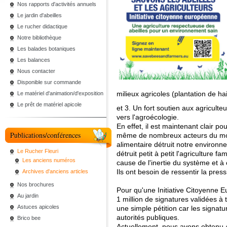
Nos rapports d'activités annuels
Le jardin d'abeilles
Le rucher didactique
Notre bibliothèque
Les balades botaniques
Les balances
Nous contacter
Disponible sur commande
milieux agricoles (plantation de h
Le matériel d'animation/d'exposition
Le prêt de matériel apicole
et 3. Un fort soutien aux agriculte
vers l'agroécologie.
En effet, il est maintenant clair po
Publications/conférences
même de nombreux acteurs du mon
alimentaire détruit notre environ
Le Rucher Fleuri
détruit petit à petit l'agriculture f
Les anciens numéros
cause de l'inertie du système et 
Ils ont besoin de ressentir la pres
Archives d'anciens articles
Nos brochures
Pour qu'une Initiative Citoyenne Eu
Au jardin
1 million de signatures validées à
Astuces apicoles
une simple pétition car les signatu
autorités publiques.
Brico bee
Actuellement, nous avons obtenu 4