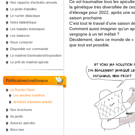
Ce vol traumatise tous les apiculte
Nos rapports d'activités annuels
la génétique très diversifiée de c
Le jardin d'abeilles
d’élevage pour 2022, après une sa
Le rucher didactique
saison prochaine.
Notre bibliothèque
C’est tout le travail d’une saison 
Comment aussi imaginer qu’un apicu
Les balades botaniques
vergogne à un tel méfait ?
Les balances
Décidément, dans ce monde de « br
Nous contacter
que tout est possible.
Disponible sur commande
Le matériel d'animation/d'exposition
Le prêt de matériel apicole
Publications/conférences
Le Rucher Fleuri
Les anciens numéros
Archives d'anciens articles
Nos brochures
Au jardin
Astuces apicoles
Brico bee