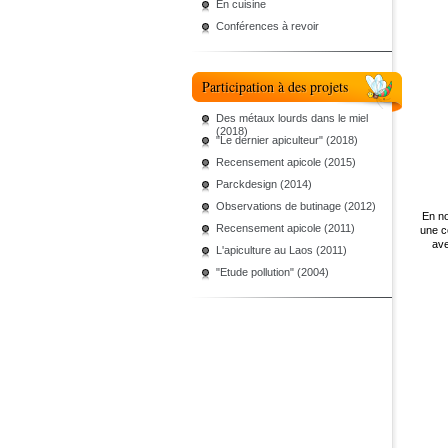
En cuisine
Conférences à revoir
Participation à des projets
Des métaux lourds dans le miel
(2018)
"Le dernier apiculteur" (2018)
Recensement apicole (2015)
Parckdesign (2014)
Observations de butinage (2012)
En n
Recensement apicole (2011)
une c
ave
L'apiculture au Laos (2011)
"Etude pollution" (2004)