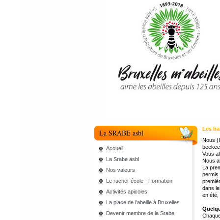
Les ba
La SRABE asbl
Nous (I
beekee
Accueil
Vous al
La Srabe asbl
Nous a
La prem
Nos valeurs
permis 
Le rucher école - Formation
premièr
dans le
Activités apicoles
en été,
La place de l'abeille à Bruxelles
Quelqu
Devenir membre de la Srabe
Chaqu