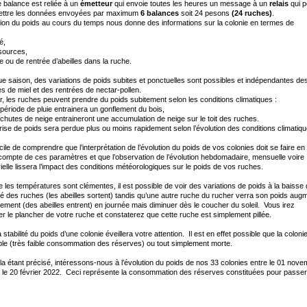
balance est reliée à un
émetteur
qui envoie toutes les heures un message à un
relais
qui p
ettre les données envoyées par maximum
6 balances
soit 24 pesons
(24 ruches)
.
tion du poids au cours du temps nous donne des informations sur la colonie en termes de
é,
sources,
ie ou de rentrée d’abeilles dans la ruche.
e saison, des variations de poids subites et ponctuelles sont possibles et indépendantes de
s de miel et des rentrées de nectar-pollen.
r, les ruches peuvent prendre du poids subitement selon les conditions climatiques :
période de pluie entrainera un gonflement du bois,
chutes de neige entraineront une accumulation de neige sur le toit des ruches.
rise de poids sera perdue plus ou moins rapidement selon l’évolution des conditions climati
facile de comprendre que l’interprétation de l’évolution du poids de vos colonies doit se faire en
compte de ces paramètres et que l’observation de l’évolution hebdomadaire, mensuelle voire
rielle lissera l’impact des conditions météorologiques sur le poids de vos ruches.
 les températures sont clémentes, il est possible de voir des variations de poids à la baisse
lité des ruches (les abeilles sortent) tandis qu’une autre ruche du rucher verra son poids aug
ement (des abeilles entrent) en journée mais diminuer dès le coucher du soleil. Vous irez
r le plancher de votre ruche et constaterez que cette ruche est simplement pillée.
a stabilité du poids d’une colonie éveillera votre attention. Il est en effet possible que la colonie
ible (très faible consommation des réserves) ou tout simplement morte.
la étant précisé, intéressons-nous à l’évolution du poids de nos 33 colonies entre le 01 nov
 le 20 février 2022. Ceci représente la consommation des réserves constituées pour passer