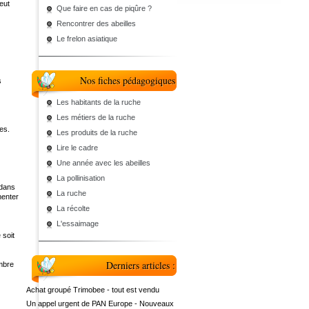
eut
Que faire en cas de piqûre ?
Rencontrer des abeilles
Le frelon asiatique
Nos fiches pédagogiques
s
Les habitants de la ruche
Les métiers de la ruche
ques.
Les produits de la ruche
Lire le cadre
Une année avec les abeilles
La pollinisation
 dans
La ruche
menter
La récolte
L'essaimage
 soit
Derniers articles :
embre
Achat groupé Trimobee - tout est vendu
Un appel urgent de PAN Europe - Nouveaux