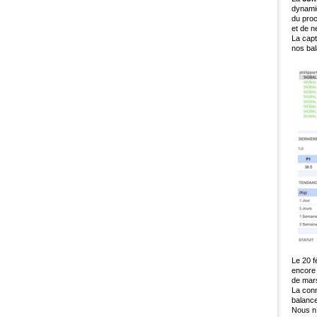
dynamiq
du proc
et de n
La capt
nos ba
Le 20 f
encore 
de mars
La conn
balanc
Nous n’