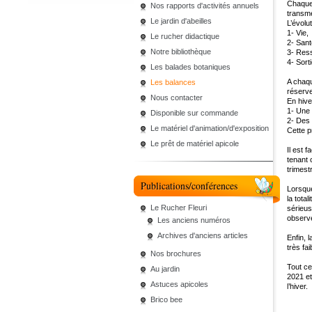
Chaque 
Nos rapports d'activités annuels
transm
Le jardin d'abeilles
L’évolu
1- Vie,
Le rucher didactique
2- Sant
Notre bibliothèque
3- Res
4- Sort
Les balades botaniques
A chaqu
Les balances
réserve
Nous contacter
En hive
1- Une 
Disponible sur commande
2- Des 
Le matériel d'animation/d'exposition
Cette p
Le prêt de matériel apicole
Il est 
tenant 
trimest
Publications/conférences
Lorsque
la tota
Le Rucher Fleuri
sérieus
observe
Les anciens numéros
Archives d'anciens articles
Enfin, l
très fa
Nos brochures
Tout ce
Au jardin
2021 et
Astuces apicoles
l’hiver.
Brico bee