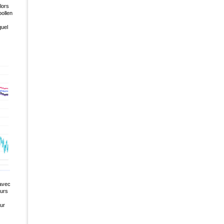
lors
pollen
quel
 avec
ours
ur