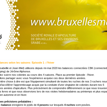
lances selon les saisons Episode 1 : l’hiver
sabeille et Jean-Miel) utilisons depuis mi-mai 2020 les balances connectées CBK (connected
ping) de Jérôme Alphonse.
lez suivre nos colonies au cours des 4 saisons. Place au premier épisode : l’hiver.
llons partager avec vous l’expérience acquise ces deux dernières années.
ière chose à dire est que l’équipement simultané de toutes les ruches de nos 3 ruchers nou
d’accélérer l’apprentissage acquis par la conduite d’une vingtaine de colonies durant nos 6
es années d’apiculture. Plus précisément de comprendre différemment ce que nous trouvio
s livres et que nous observions lors de nos visites hebdomadaires au printemps et plus esp
 en automne et en hiver.
es précisions préalables :
e
balance
enregistre le poids de
4 pesons
sur lesquels
4 ruches
sont posées.