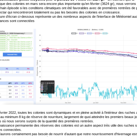
ue des colonies en mars sera encore plus importante qu’en février (3624 gr), nous verrons 
hain épisode si les conditions climatiques ont été favorables avec de premières rentrées de 
ectar qui rencontreront totalement ou pas les besoins des colonies en croissance.
ure d’écran ci-dessous représente un des nombreux aspects de l’interface de Météomiel au
lances sont connectées
évrier 2022, toutes les colonies sont dynamiques et en pleine activité à l’intérieur des ruches
au minimum 8 kg de réserve de nourriture, largement de quoi atteindre les premiers beaux j
 où nous serons surpris de la quantité des premières rentrées.
aissance permanente des réserves des colonies est un autre aspect très utile des ruches s
es connectées.
aurons certainement pas besoin de nourrir d’autant que notre nourrissement d’hivernage est