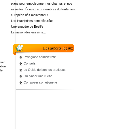
plans pour empoisonner nos champs et nos
assiettes. Écrivez aux membres du Parlement
européen dès maintenant !
Les inscriptions sont clôturées
Une enquête de Beelife
La saison des essaims...
Les aspects légaux
Petit guide administratif
avec
Conseils
tion
Le Guide de bonnes pratiques
le
Où placer une ruche
Composer son étiquette