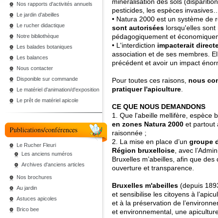
minéralisation des sols (disparitio
Nos rapports d'activités annuels
pesticides, les espèces invasives
Le jardin d'abeilles
• Natura 2000 est un système de 
Le rucher didactique
sont autorisées
lorsqu'elles son
pédagogiquement et économique
Notre bibliothèque
• L'interdiction
impacterait direct
Les balades botaniques
association et de ses membres. El
Les balances
précédent et avoir un impact énorm
Nous contacter
Disponible sur commande
Pour toutes ces raisons,
nous con
pratiquer l'apiculture
.
Le matériel d'animation/d'exposition
Le prêt de matériel apicole
CE QUE NOUS DEMANDONS
1. Que l'abeille mellifère, espèce 
en zones Natura 2000
et partout 
Publications/conférences
raisonnée ;
2. La mise en place d’un
groupe d
Le Rucher Fleuri
Région bruxelloise
, avec l’Admin
Les anciens numéros
Bruxelles m’abeilles, afin que des
Archives d'anciens articles
ouverture et transparence.
Nos brochures
Bruxelles m'abeilles
(depuis 1893
Au jardin
et sensibilise les citoyens à l’apicu
Astuces apicoles
et à la préservation de l’environn
Brico bee
et environnemental, une apiculture