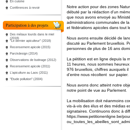
En cuisine
Notre action pour des zones Natur
Conférences à revoir
débuté par la rédaction d’un mém
que nous avons envoyé au Ministère
administrations communales de la r
Participation à des projets
et fédérations apicoles dans tout l
Des métaux lourds dans le miel
Nous avons ensuite décidé de lance
(2018)
"Le dernier apiculteur" (2018)
discuté au Parlement bruxellois. Po
Recensement apicole (2015)
personnes de plus de 16 ans domic
Parckdesign (2014)
La pétition est en ligne depuis la 
Observations de butinage (2012)
11 heures, nous sommes heureux d’
Recensement apicole (2011)
976 bruxellois, chiffres auxquels i
L'apiculture au Laos (2011)
d’entre nous récoltent sur papier.
"Etude pollution" (2004)
Nous avons donc atteint notre obje
notre point de vue au Parlement.
La mobilisation doit néanmoins con
vis-à-vis des élus et des médias 
signataires. Continuons donc à d
https://www.petitionenligne.be/p
ou_toutes_les_abeilles_sont_adm