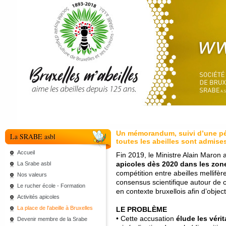
Un mémorandum, suivi d’une pét
La SRABE asbl
toutes les abeilles sont admise
Accueil
Fin 2019, le Ministre Alain Maron 
apicoles dès 2020 dans les zon
La Srabe asbl
compétition entre abeilles mellifèr
Nos valeurs
consensus scientifique autour de 
Le rucher école - Formation
en contexte bruxellois afin d’object
Activités apicoles
La place de l'abeille à Bruxelles
LE PROBLÈME
• Cette accusation
élude les véri
Devenir membre de la Srabe