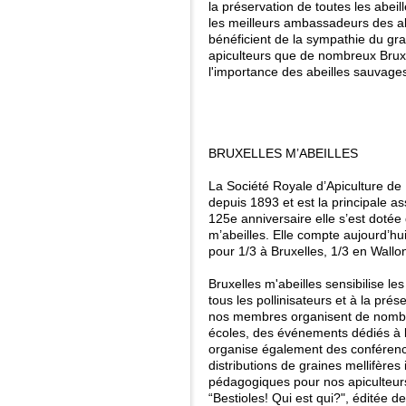
la préservation de toutes les abeill
les meilleurs ambassadeurs des ab
bénéficient de la sympathie du gra
apiculteurs que de nombreux Bruxel
l'importance des abeilles sauvage
BRUXELLES M’ABEILLES
La Société Royale d’Apiculture de
depuis 1893 et est la principale a
125e anniversaire elle s’est doté
m’abeilles. Elle compte aujourd’h
pour 1/3 à Bruxelles, 1/3 en Wallo
Bruxelles m'abeilles sensibilise les
tous les pollinisateurs et à la pr
nos membres organisent de nombr
écoles, des événements dédiés à l
organise également des conféren
distributions de graines mellifère
pédagogiques pour nos apiculteurs
“Bestioles! Qui est qui?", éditée 