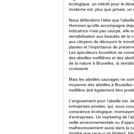
écologique, un intérêt pour le dév
moderne est, plus que jamais, un
Nous défendons l'idée que l'abeill
Hommes qu’elle accompagne depuis 
indicatrice n’est pas usurpé, elle
sensibilisation aux beautés de la n
aux citoyens de découvrir le monde
plantes et l’importance de préserve
Les apiculteurs bruxellois se con
des abeilles mellifères et des abe
de la nature à Bruxelles, la sensib
croissante.
Mais les abeilles sauvages ne sont 
moyenne des abeilles à Bruxelles e
mellifère doit également être prot
L’engouement pour l’abeille est, 
entreprises privées, qui, sous couve
conscience écologique, monnayent l
d’entreprises. Un marketing de l’ab
veille environnementale ou d’oppor
malheureusement aussi dans la cap
montre que ceux-ci se limitent, tr