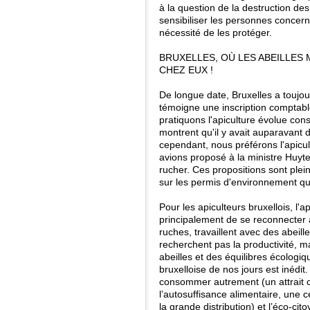
à la question de la destruction de
sensibiliser les personnes concern
nécessité de les protéger.
BRUXELLES, OÙ LES ABEILLES
CHEZ EUX !
De longue date, Bruxelles a toujour
témoigne une inscription comptabl
pratiquons l'apiculture évolue co
montrent qu'il y avait auparavant 
cependant, nous préférons l'apicul
avions proposé à la ministre Huyt
rucher. Ces propositions sont ple
sur les permis d'environnement qu
Pour les apiculteurs bruxellois, l'
principalement de se reconnecter à
ruches, travaillent avec des abeill
recherchent pas la productivité, ma
abeilles et des équilibres écologiqu
bruxelloise de nos jours est inédit
consommer autrement (un attrait cr
l’autosuffisance alimentaire, une c
la grande distribution) et l’éco-c