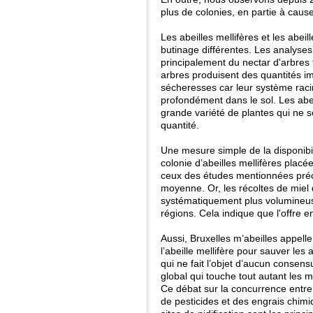
plus de colonies, en partie à caus
Les abeilles mellifères et les abe
butinage différentes. Les analyses
principalement du nectar d'arbres te
arbres produisent des quantités i
sécheresses car leur système racin
profondément dans le sol. Les abe
grande variété de plantes qui ne
quantité.
Une mesure simple de la disponibil
colonie d’abeilles mellifères plac
ceux des études mentionnées précé
moyenne. Or, les récoltes de miel 
systématiquement plus volumineus
régions. Cela indique que l'offre 
Aussi, Bruxelles m’abeilles appelle
l’abeille mellifère pour sauver les
qui ne fait l’objet d’aucun consen
global qui touche tout autant les m
Ce débat sur la concurrence entre
de pesticides et des engrais chimiqu