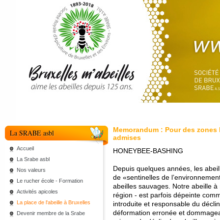
Memorandum : Pour des zones Na
La SRABE asbl
admises
Accueil
HONEYBEE-BASHING
La Srabe asbl
Depuis quelques années, les abeill
Nos valeurs
de «sentinelles de l’environnemen
Le rucher école - Formation
abeilles sauvages. Notre abeille à 
Activités apicoles
région - est parfois dépeinte co
La place de l'abeille à Bruxelles
introduite et responsable du décli
déformation erronée et dommageab
Devenir membre de la Srabe