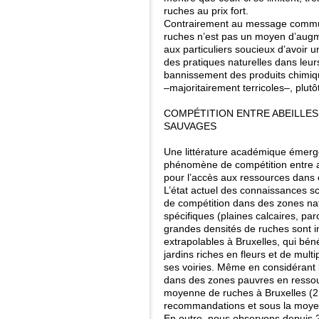
ruches au prix fort.
Contrairement au message communi
ruches n’est pas un moyen d’augmen
aux particuliers soucieux d’avoir un
des pratiques naturelles dans leurs
bannissement des produits chimique
–majoritairement terricoles–, plutô
COMPÉTITION ENTRE ABEILLES
SAUVAGES
Une littérature académique émerge
phénomène de compétition entre ab
pour l’accès aux ressources dans 
L’état actuel des connaissances s
de compétition dans des zones nat
spécifiques (plaines calcaires, par
grandes densités de ruches sont ins
extrapolables à Bruxelles, qui bén
jardins riches en fleurs et de multi
ses voiries. Même en considérant l
dans des zones pauvres en ressour
moyenne de ruches à Bruxelles (2,
recommandations et sous la moyen
En outre, nous observons depuis 