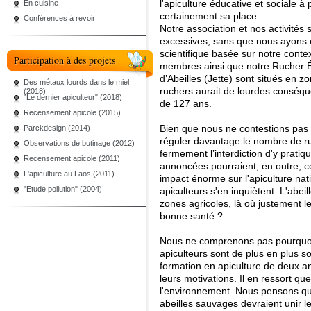
l'apiculture éducative et sociale à
En cuisine
certainement sa place.
Conférences à revoir
Notre association et nos activité
excessives, sans que nous ayons ét
scientifique basée sur notre conte
Participation à des projets
membres ainsi que notre Rucher Éc
d’Abeilles (Jette) sont situés en 
Des métaux lourds dans le miel
ruchers aurait de lourdes conséquen
(2018)
"Le dernier apiculteur" (2018)
de 127 ans.
Recensement apicole (2015)
Bien que nous ne contestions pas 
Parckdesign (2014)
réguler davantage le nombre de r
Observations de butinage (2012)
fermement l’interdiction d'y pratiqu
Recensement apicole (2011)
annoncées pourraient, en outre, c
L'apiculture au Laos (2011)
impact énorme sur l'apiculture n
"Etude pollution" (2004)
apiculteurs s'en inquiètent. L'abeil
zones agricoles, là où justement l
bonne santé ?
Nous ne comprenons pas pourquoi 
apiculteurs sont de plus en plus s
formation en apiculture de deux a
leurs motivations. Il en ressort que
l'environnement. Nous pensons que
abeilles sauvages devraient unir 