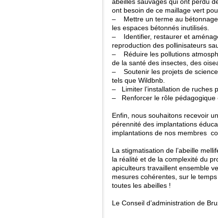
abeilles sauvages qui ont perdu de
ont besoin de ce maillage vert po
– Mettre un terme au bétonnage de
les espaces bétonnés inutilisés.
– Identifier, restaurer et aménager
reproduction des pollinisateurs s
– Réduire les pollutions atmosph
de la santé des insectes, des oise
– Soutenir les projets de sciences
tels que Wildbnb.
– Limiter l’installation de ruches 
– Renforcer le rôle pédagogique e
Enfin, nous souhaitons recevoir u
pérennité des implantations éducat
implantations de nos membres co
La stigmatisation de l’abeille melli
la réalité et de la complexité du 
apiculteurs travaillent ensemble 
mesures cohérentes, sur le temps 
toutes les abeilles !
Le Conseil d’administration de Bru