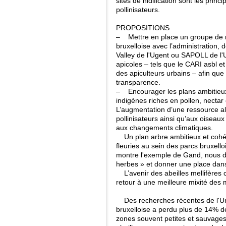
sites de nidification sont les princ
pollinisateurs.
PROPOSITIONS
– Mettre en place un groupe de réf
bruxelloise avec l’administration,
Valley de l'Ugent ou SAPOLL de l'
apicoles – tels que le CARI asbl et
des apiculteurs urbains – afin que 
transparence.
– Encourager les plans ambitieux 
indigènes riches en pollen, nectar 
L’augmentation d’une ressource ali
pollinisateurs ainsi qu’aux oiseaux 
aux changements climatiques.
Un plan arbre ambitieux et cohére
fleuries au sein des parcs bruxello
montre l'exemple de Gand, nous d
herbes » et donner une place dans 
L’avenir des abeilles mellifères
retour à une meilleure mixité des m
Des recherches récentes de l'Un
bruxelloise a perdu plus de 14% d
zones souvent petites et sauvages 