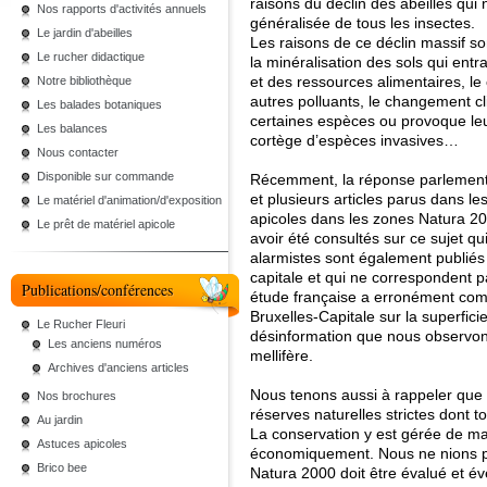
raisons du déclin des abeilles qui 
Nos rapports d'activités annuels
généralisée de tous les insectes.
Le jardin d'abeilles
Les raisons de ce déclin massif so
Le rucher didactique
la minéralisation des sols qui entr
et des ressources alimentaires, le 
Notre bibliothèque
autres polluants, le changement cl
Les balades botaniques
certaines espèces ou provoque leu
Les balances
cortège d’espèces invasives…
Nous contacter
Disponible sur commande
Récemment, la réponse parlementai
et plusieurs articles parus dans le
Le matériel d'animation/d'exposition
apicoles dans les zones Natura 20
Le prêt de matériel apicole
avoir été consultés sur ce sujet q
alarmistes sont également publiés
capitale et qui ne correspondent pa
Publications/conférences
étude française a erronément com
Bruxelles-Capitale sur la superficie
Le Rucher Fleuri
désinformation que nous observons 
Les anciens numéros
mellifère.
Archives d'anciens articles
Nous tenons aussi à rappeler que
Nos brochures
réserves naturelles strictes dont t
Au jardin
La conservation y est gérée de ma
Astuces apicoles
économiquement. Nous ne nions p
Brico bee
Natura 2000 doit être évalué et 