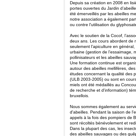
Depuis sa création en 2008 en lis
portes ouvertes du Jardin d’abeille
été émerveillés par les abeilles me
notre association a également part
ou contre l'utilisation du glyphosa
Avec le soutien de la Cocof, l’asso
deux ans. Les cours abordent de
seulement l'apiculture en général, 
urbaine (gestion de l’essaimage, m
pollinisateurs et les abeilles sauv
Une formation continue est organ
autour des abeilles mellifères, de
études concernant la qualité des pr
(ULB 2003-2005) ou sont en cours 
miels ont été médaillés au Concou
de recherche et d'information) tém
bruxellois.
Nous sommes également au service
d'abeilles. Pendant la saison de 
appels à la fois des pompiers de B
sont récoltés bénévolement et redi
Dans la plupart des cas, les insec
des abeilles sauvages ou des gu