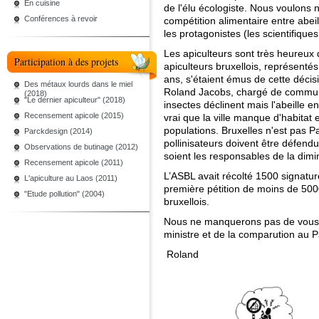
En cuisine
de l'élu écologiste. Nous voulons 
Conférences à revoir
compétition alimentaire entre abe
les protagonistes (les scientifiques,
Les apiculteurs sont très heureux 
Participation à des projets
apiculteurs bruxellois, représenté
ans, s'étaient émus de cette décis
Des métaux lourds dans le miel
Roland Jacobs, chargé de communic
(2018)
"Le dernier apiculteur" (2018)
insectes déclinent mais l'abeille e
Recensement apicole (2015)
vrai que la ville manque d'habitat e
populations. Bruxelles n'est pas Pa
Parckdesign (2014)
pollinisateurs doivent être défen
Observations de butinage (2012)
soient les responsables de la dimi
Recensement apicole (2011)
L’ASBL avait récolté 1500 signatures
L'apiculture au Laos (2011)
première pétition de moins de 500
"Etude pollution" (2004)
bruxellois.
Nous ne manquerons pas de vous t
ministre et de la comparution au 
Roland