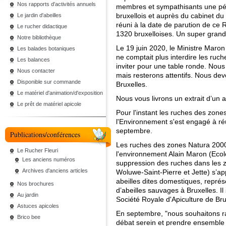
Nos rapports d'activités annuels
membres et sympathisants une pét
bruxellois et auprès du cabinet d
Le jardin d'abeilles
réuni à la date de parution de ce 
Le rucher didactique
1320 bruxelloises. Un super grand 
Notre bibliothèque
Le 19 juin 2020, le Ministre Maron a
Les balades botaniques
ne comptait plus interdire les ruc
Les balances
inviter pour une table ronde. Nous
Nous contacter
mais resterons attentifs. Nous dev
Disponible sur commande
Bruxelles.
Le matériel d'animation/d'exposition
Nous vous livrons un extrait d’un a
Le prêt de matériel apicole
Pour l'instant les ruches des zone
l'Environnement s'est engagé à réu
septembre.
Publications/conférences
Les ruches des zones Natura 2000
Le Rucher Fleuri
l'environnement Alain Maron (Ecol
Les anciens numéros
suppression des ruches dans les 
Archives d'anciens articles
Woluwe-Saint-Pierre et Jette) s’app
abeilles dites domestiques, représ
Nos brochures
d’abeilles sauvages à Bruxelles. Il s
Au jardin
Société Royale d'Apiculture de Br
Astuces apicoles
En septembre, "nous souhaitons r
Brico bee
débat serein et prendre ensemble 