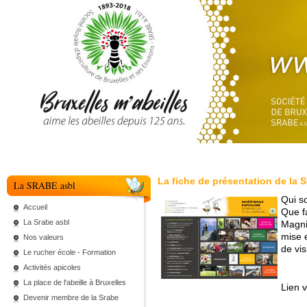
La fiche de présentation de la
La SRABE asbl
Qui 
Accueil
Que f
La Srabe asbl
Magni
mise e
Nos valeurs
de vis
Le rucher école - Formation
Activités apicoles
La place de l'abeille à Bruxelles
Lien 
Devenir membre de la Srabe