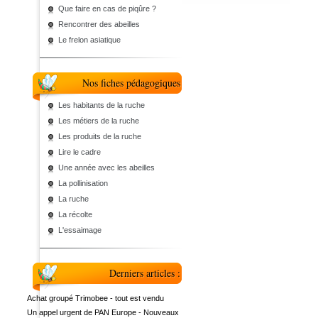
Que faire en cas de piqûre ?
Rencontrer des abeilles
Le frelon asiatique
Nos fiches pédagogiques
Les habitants de la ruche
Les métiers de la ruche
Les produits de la ruche
Lire le cadre
Une année avec les abeilles
La pollinisation
La ruche
La récolte
L'essaimage
Derniers articles :
Achat groupé Trimobee - tout est vendu
Un appel urgent de PAN Europe - Nouveaux