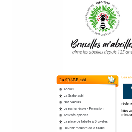
Les ab
La SRABE asbl
Accueil
La Srabe asbl
Nos valeurs
règleme
Le rucher école - Formation
https:/
n-impo
Activités apicoles
La place de l'abeille à Bruxelles
Devenir membre de la Srabe