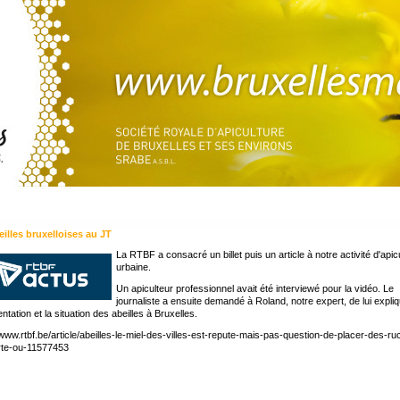
eilles bruxelloises au JT
La RTBF a consacré un billet puis un article à notre activité d'apic
urbaine.
Un apiculteur professionnel avait été interviewé pour la vidéo. Le
journaliste a ensuite demandé à Roland, notre expert, de lui expliq
ntation et la situation des abeilles à Bruxelles.
/www.rtbf.be/article/abeilles-le-miel-des-villes-est-repute-mais-pas-question-de-placer-des-r
rte-ou-11577453