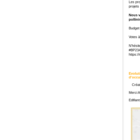
Les pr
projets
Nous v
pollin
Budget 
Votes à
N’hésit
#BP2
https:
Evolut
d'occu
Créat
Merci A
Edifiant