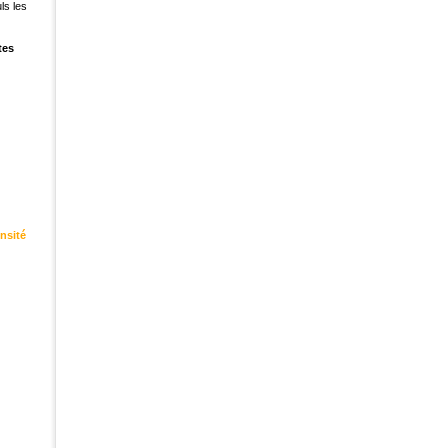
ls les
tes
nsité