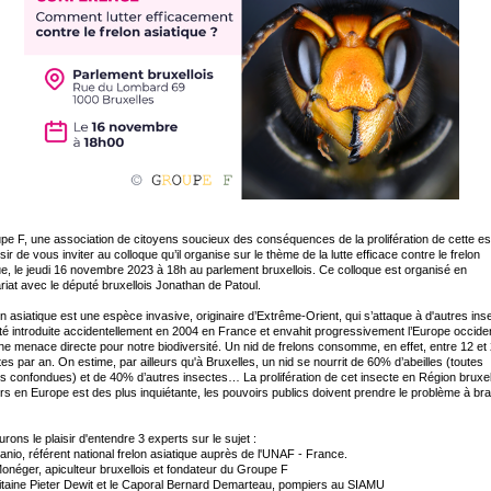
pe F, une association de citoyens soucieux des conséquences de la prolifération de cette e
isir de vous inviter au colloque qu’il organise sur le thème de la lutte efficace contre le frelon
ue, le jeudi 16 novembre 2023 à 18h au parlement bruxellois. Ce colloque est organisé en
riat avec le député bruxellois Jonathan de Patoul.
on asiatique est une espèce invasive, originaire d’Extrême-Orient, qui s’attaque à d'autres ins
été introduite accidentellement en 2004 en France et envahit progressivement l’Europe occiden
ne menace directe pour notre biodiversité. Un nid de frelons consomme, en effet, entre 12 et
tes par an. On estime, par ailleurs qu'à Bruxelles, un nid se nourrit de 60% d’abeilles (toutes
 confondues) et de 40% d’autres insectes… La prolifération de cet insecte en Région bruxel
eurs en Europe est des plus inquiétante, les pouvoirs publics doivent prendre le problème à bra
rons le plaisir d'entendre 3 experts sur le sujet :
Lanio, référent national frelon asiatique auprès de l'UNAF - France.
onéger, apiculteur bruxellois et fondateur du Groupe F
taine Pieter Dewit et le Caporal Bernard Demarteau, pompiers au SIAMU