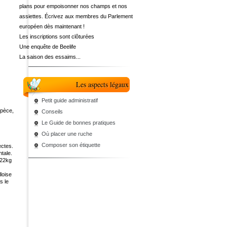
plans pour empoisonner nos champs et nos
assiettes. Écrivez aux membres du Parlement
européen dès maintenant !
Les inscriptions sont clôturées
Une enquête de Beelife
La saison des essaims...
Les aspects légaux
Petit guide administratif
spèce,
Conseils
Le Guide de bonnes pratiques
Où placer une ruche
Composer son étiquette
ectes.
tale.
 22kg
loise
s le