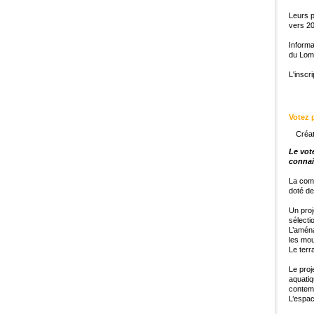
Leurs p
vers 20
Informa
du Lom
L'inscr
Votez 
Créat
Le vot
connai
La com
doté de
Un proj
sélectio
L’aména
les mo
Le terr
Le proj
aquatiq
contemp
L’espac