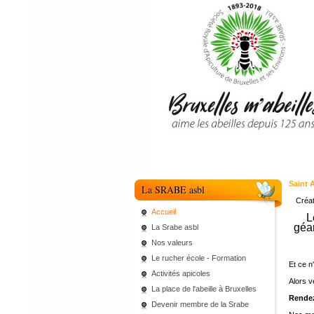
Saint 
La SRABE asbl
Créa
Accueil
L
géan
La Srabe asbl
Nos valeurs
Le rucher école - Formation
Et ce n
Activités apicoles
Alors v
La place de l'abeille à Bruxelles
Rendez
Devenir membre de la Srabe