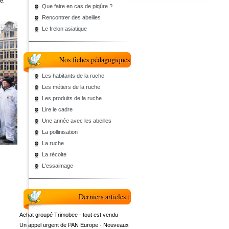
e.
Que faire en cas de piqûre ?
Rencontrer des abeilles
Le frelon asiatique
Nos fiches pédagogiques
Les habitants de la ruche
Les métiers de la ruche
Les produits de la ruche
Lire le cadre
Une année avec les abeilles
La pollinisation
La ruche
La récolte
L'essaimage
Derniers articles :
Achat groupé Trimobee - tout est vendu
Un appel urgent de PAN Europe - Nouveaux