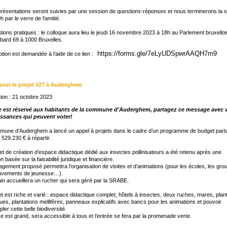
résentations seront suivies par une session de questions-réponses et nous terminerons la s
h par le verre de l'amitié.
tions pratiques : le colloque aura lieu le jeudi 16 novembre 2023 à 18h au Parlement bruxelloi
bard 69 à 1000 Bruxelles.
https://forms.gle/7eLyUDSpwrAAQH7m9
iption est demandée à l’aide de ce lien :
pour le projet #27 à Auderghem
ion : 21 octobre 2023
e est réservé aux habitants de la commune d'Auderghem, partagez ce message avec 
ssances qui peuvent voter!
mune d’Auderghem a lancé un appel à projets dans le cadre d’un programme de budget part
 529.230 € à répartir.
et de création d’espace didactique dédié aux insectes pollinisateurs a été retenu après une
n basée sur la faisabilité juridique et financière.
gement proposé permettra l’organisation de visites et d’animations (pour les écoles, les gro
uvements de jeunesse…).
ain accueillera un rucher qui sera géré par la SRABE.
et est riche et varié : espace didactique complet, hôtels à insectes, deux ruches, mares, plan
ues, plantations mellifères, panneaux explicatifs avec bancs pour les animations et pouvoir
ler cette belle biodiversité.
e est grand, sera accessible à tous et l’entrée se fera par la promenade verte.