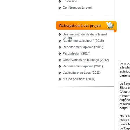
En cuisine
Conférences à revoir
Participation à des projets
Des métaux lourds dans le miel
(2018)
"Le dernier apiculteur" (2018)
Recensement apicole (2015)
Parckdesign (2014)
Observations de butinage (2012)
Le grou
Recensement apicole (2011)
a le pla
asiatiq
L'apiculture au Laos (2011)
partena
"Etude pollution" (2004)
Le frel
Elle a 
C’est u
d’insec
espèces
et aill
corps.
Nous au
Gilles 
Louis M
Le Capi