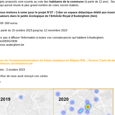
ojets proposés sont soumis au vote des
habitants de la commune
(à partir de 12 ans). Seu
 qui auront réunis le plus grand nombre de votes seront réalisés.
ous invitons à voter pour le projet N°27 : Créer un espace didactique dédié aux insec
isateurs dans le jardin écologique de l’Athénée Royal d’Auderghem (lien)
69 .000 euros.
 partir du 15 octobre 2023 jusqu’au 12 novembre 2023
ez pas à diffuser l’information à toutes vos connaissances qui habitent à Auderghem.
3AUDERGHEM
//nous.auderghem.be
ion de l'invasion/observation du frelon asiatique en Région BXL , Source: Carte de de
rrences observations.be
ion : 3 octobre 2023
rthur de nous avoir envoyé ces cartes.
!