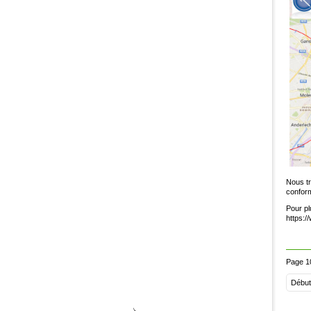
Nous tr
confor
Pour pl
https:/
Page 1
Début