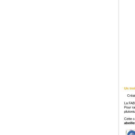
Un tro
Créat
La FAB
Pour ra
plutoni
Cette c
abeille