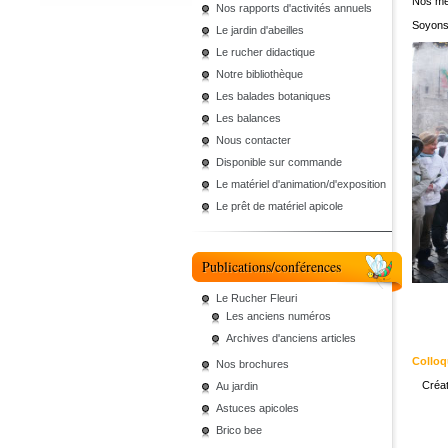
Nos mem
Nos rapports d'activités annuels
Soyons
Le jardin d'abeilles
Le rucher didactique
Notre bibliothèque
Les balades botaniques
Les balances
Nous contacter
Disponible sur commande
Le matériel d'animation/d'exposition
Le prêt de matériel apicole
Publications/conférences
Le Rucher Fleuri
Les anciens numéros
Archives d'anciens articles
Colloq
Nos brochures
Créa
Au jardin
Astuces apicoles
Brico bee