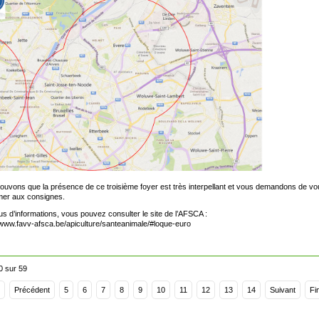
ouvons que la présence de ce troisième foyer est très interpellant et vous demandons de v
mer aux consignes.
us d’informations, vous pouvez consulter le site de l’AFSCA :
/www.favv-afsca.be/apiculture/santeanimale/#loque-euro
0 sur 59
Précédent
5
6
7
8
9
10
11
12
13
14
Suivant
Fi