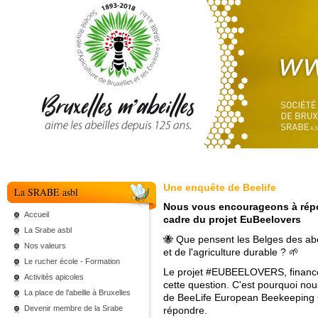
Une enquête de Beelife
La SRABE asbl
Nous vous encourageons à répon
Accueil
cadre du projet EuBeelovers
La Srabe asbl
🐝 Que pensent les Belges des abeil
Nos valeurs
et de l'agriculture durable ? 🌱
Le rucher école - Formation
Le projet #EUBEELOVERS, financé 
Activités apicoles
cette question. C'est pourquoi no
La place de l'abeille à Bruxelles
de BeeLife European Beekeeping Co
Devenir membre de la Srabe
répondre.