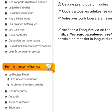
Nos rapports d'activités annuels
⏱ Cela ne prend que 5 minutes
Le jardin d'abeilles
📍 Ouvert à tous les adultes résid
Le rucher didactique
💛 Votre avis contribuera à amélio
Notre bibliothèque
!
Les balades botaniques
🔗 Accédez à l'enquête via ce lien
Les balances
:
https://ec.europa.eu/eusurv
Nous contacter
possible de modifier la langue du 
Disponible sur commande
Le matériel d'animation/d'exposition
Le prêt de matériel apicole
Publications/conférences
Le Rucher Fleuri
Les anciens numéros
Archives d'anciens articles
Nos brochures
Au jardin
Astuces apicoles
Brico bee