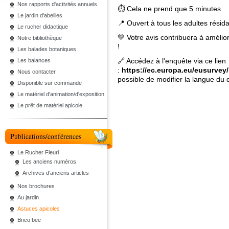
Nos rapports d'activités annuels
⏱ Cela ne prend que 5 minutes
Le jardin d'abeilles
📍 Ouvert à tous les adultes résid
Le rucher didactique
💛 Votre avis contribuera à amélio
Notre bibliothèque
!
Les balades botaniques
🔗 Accédez à l'enquête via ce lien
Les balances
:
https://ec.europa.eu/eusurv
Nous contacter
possible de modifier la langue du 
Disponible sur commande
Le matériel d'animation/d'exposition
Le prêt de matériel apicole
Publications/conférences
Le Rucher Fleuri
Les anciens numéros
Archives d'anciens articles
Nos brochures
Au jardin
Astuces apicoles
Brico bee