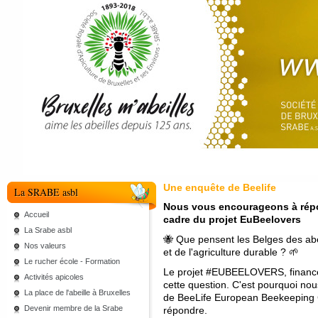
Une enquête de Beelife
La SRABE asbl
Nous vous encourageons à répon
Accueil
cadre du projet EuBeelovers
La Srabe asbl
🐝 Que pensent les Belges des abeil
Nos valeurs
et de l'agriculture durable ? 🌱
Le rucher école - Formation
Le projet #EUBEELOVERS, financé 
Activités apicoles
cette question. C'est pourquoi no
La place de l'abeille à Bruxelles
de BeeLife European Beekeeping Co
Devenir membre de la Srabe
répondre.