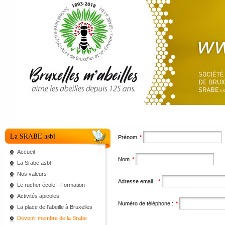
La SRABE asbl
Prénom
*
Accueil
Nom
*
La Srabe asbl
Nos valeurs
Adresse email :
*
Le rucher école - Formation
Activités apicoles
Numéro de téléphone :
*
La place de l'abeille à Bruxelles
Devenir membre de la Srabe