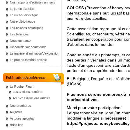
Nos rapports d'activités annuels
COLOSS
(Prevention of honey be
Le jardin d'abeilles
internationale sans but lucratif ba
Le rucher didactique
bien-être des abeilles.
Notre bibliothèque
Les balades botaniques
Cette association regroupe plus 
Scientifiques, chercheurs, vétérina
Les balances
travaillent en coopération pour co
Nous contacter
d’abeilles dans le monde.
Disponible sur commande
Le matériel d'animation/d'exposition
Chaque année au printemps, et c
des pertes hivernales dans un ma
Le prêt de matériel apicole
l’aide d’un questionnaire standard
pertes et d’en appréhender les ca
Publications/conférences
En Belgique, l’enquête est réalis
(UGent).
Le Rucher Fleuri
Les anciens numéros
Plus nous serons nombreux à r
Archives d'anciens articles
représentatives.
Nos brochures
Merci pour votre participation!
Au jardin
Le questionnaire en ligne (un ch
modifier la langue si nécessaire) :
Astuces apicoles
https://projects.honeybeevalle
Brico bee