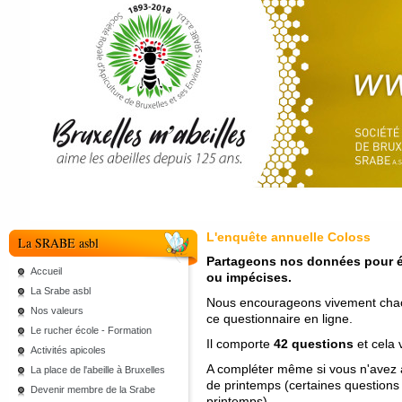
L'enquête annuelle Coloss
La SRABE asbl
Partageons nos données pour év
Accueil
ou impécises.
La Srabe asbl
Nous encourageons vivement chac
Nos valeurs
ce questionnaire en ligne.
Le rucher école - Formation
Il comporte
42 questions
et cela
Activités apicoles
A compléter même si vous n'avez a
La place de l'abeille à Bruxelles
de printemps (certaines questions 
Devenir membre de la Srabe
printemps).