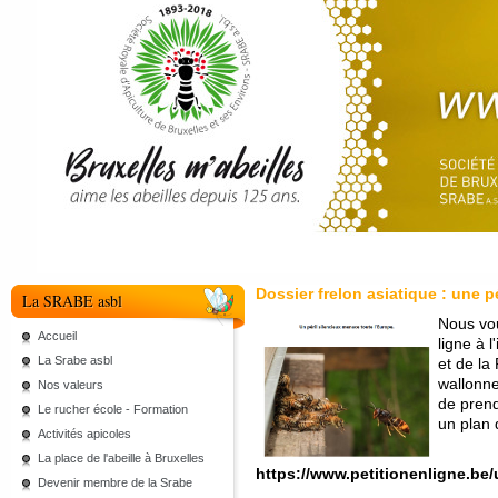
Dossier frelon asiatique : une p
La SRABE asbl
Nous vou
Accueil
ligne à l
La Srabe asbl
et de la
wallonne
Nos valeurs
de prend
Le rucher école - Formation
un plan d
Activités apicoles
La place de l'abeille à Bruxelles
https://www.petitionenligne.be
Devenir membre de la Srabe