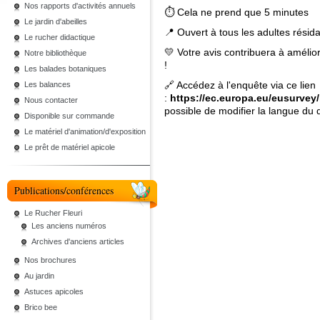
Nos rapports d'activités annuels
⏱ Cela ne prend que 5 minutes
Le jardin d'abeilles
📍 Ouvert à tous les adultes résid
Le rucher didactique
💛 Votre avis contribuera à amélio
Notre bibliothèque
!
Les balades botaniques
🔗 Accédez à l'enquête via ce lien
Les balances
:
https://ec.europa.eu/eusurv
Nous contacter
possible de modifier la langue du 
Disponible sur commande
Le matériel d'animation/d'exposition
Le prêt de matériel apicole
Publications/conférences
Le Rucher Fleuri
Les anciens numéros
Archives d'anciens articles
Nos brochures
Au jardin
Astuces apicoles
Brico bee