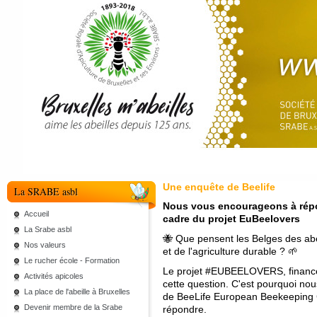
Une enquête de Beelife
La SRABE asbl
Nous vous encourageons à répon
Accueil
cadre du projet EuBeelovers
La Srabe asbl
🐝 Que pensent les Belges des abeil
Nos valeurs
et de l'agriculture durable ? 🌱
Le rucher école - Formation
Le projet #EUBEELOVERS, financé 
Activités apicoles
cette question. C'est pourquoi no
La place de l'abeille à Bruxelles
de BeeLife European Beekeeping Co
Devenir membre de la Srabe
répondre.