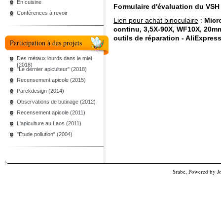
En cuisine
Formulaire d'évaluation du VSH
Conférences à revoir
Lien pour achat binoculaire
:
Micr
continu, 3,5X-90X, WF10X, 20mm
outils de réparation - AliExpres
Participation à des projets
Des métaux lourds dans le miel
(2018)
"Le dernier apiculteur" (2018)
Recensement apicole (2015)
Parckdesign (2014)
Observations de butinage (2012)
Recensement apicole (2011)
L'apiculture au Laos (2011)
"Etude pollution" (2004)
Srabe, Powered by
J