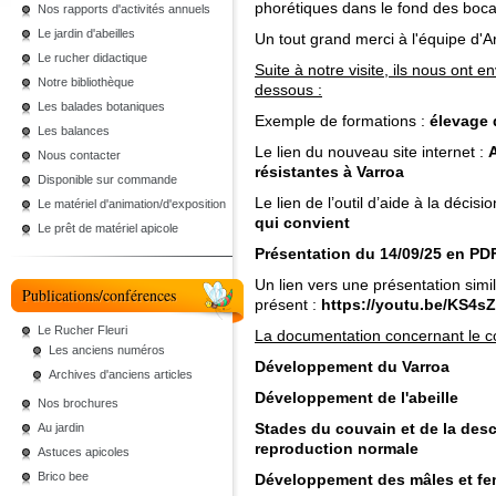
phorétiques dans le fond des boc
Nos rapports d'activités annuels
Le jardin d'abeilles
Un tout grand merci à l'équipe d'Ar
Le rucher didactique
Suite à notre visite, ils nous ont
Notre bibliothèque
dessous :
Les balades botaniques
Exemple de formations :
élevage 
Les balances
Le lien du nouveau site internet :
A
Nous contacter
résistantes à Varroa
Disponible sur commande
Le lien de l’outil d’aide à la décisio
Le matériel d'animation/d'exposition
qui convient
Le prêt de matériel apicole
Présentation du 14/09/25 en PD
Un lien vers une présentation simil
Publications/conférences
présent :
https://youtu.be/KS4s
Le Rucher Fleuri
La documentation concernant le c
Les anciens numéros
Développement du Varroa
Archives d'anciens articles
Développement de l'abeille
Nos brochures
Stades du couvain et de la des
Au jardin
reproduction normale
Astuces apicoles
Brico bee
Développement des mâles et fe