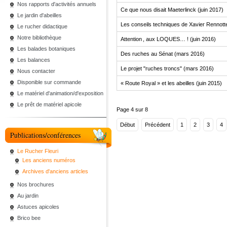
Nos rapports d'activités annuels
Ce que nous disait Maeterlinck (juin 2017)
Le jardin d'abeilles
Les conseils techniques de Xavier Rennotte
Le rucher didactique
Notre bibliothèque
Attention , aux LOQUES… ! (juin 2016)
Les balades botaniques
Des ruches au Sénat (mars 2016)
Les balances
Le projet "ruches troncs" (mars 2016)
Nous contacter
Disponible sur commande
« Route Royal » et les abeilles (juin 2015)
Le matériel d'animation/d'exposition
Le prêt de matériel apicole
Page 4 sur 8
Début
Précédent
1
2
3
4
Publications/conférences
Le Rucher Fleuri
Les anciens numéros
Archives d'anciens articles
Nos brochures
Au jardin
Astuces apicoles
Brico bee