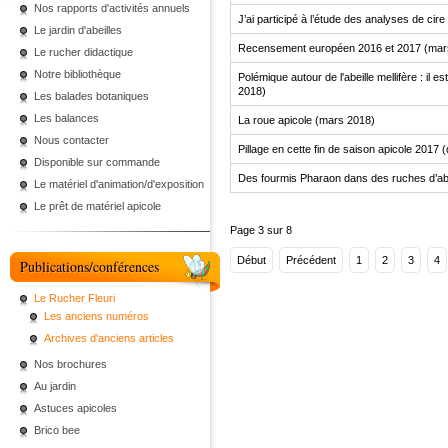
Nos rapports d'activités annuels
J’ai participé à l’étude des analyses de cir
Le jardin d'abeilles
Recensement européen 2016 et 2017 (mar
Le rucher didactique
Notre bibliothèque
Polémique autour de l'abeille mellifère : il 
2018)
Les balades botaniques
Les balances
La roue apicole (mars 2018)
Nous contacter
Pillage en cette fin de saison apicole 2017
Disponible sur commande
Des fourmis Pharaon dans des ruches d’abei
Le matériel d'animation/d'exposition
Le prêt de matériel apicole
Page 3 sur 8
Début
Précédent
1
2
3
4
Publications/conférences
Le Rucher Fleuri
Les anciens numéros
Archives d'anciens articles
Nos brochures
Au jardin
Astuces apicoles
Brico bee