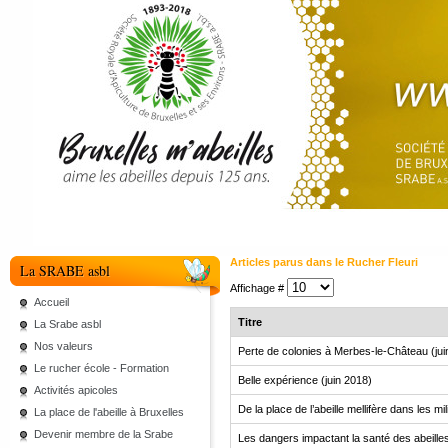
Articles parus dans le Rucher Fleuri
La SRABE asbl
Affichage #
Accueil
Titre
La Srabe asbl
Nos valeurs
Perte de colonies à Merbes-le-Château (jui
Le rucher école - Formation
Belle expérience (juin 2018)
Activités apicoles
De la place de l’abeille mellifère dans les mi
La place de l'abeille à Bruxelles
Devenir membre de la Srabe
Les dangers impactant la santé des abeill