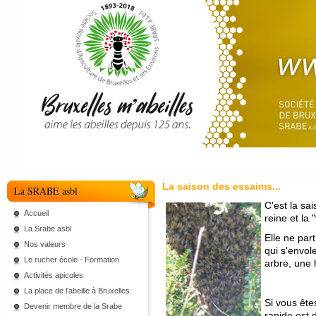
La saison des essaims...
La SRABE asbl
C'est la sa
Accueil
reine et la "
La Srabe asbl
Elle ne part
Nos valeurs
qui s'envol
Le rucher école - Formation
arbre, une 
Activités apicoles
La place de l'abeille à Bruxelles
Si vous ête
Devenir membre de la Srabe
rapide est 