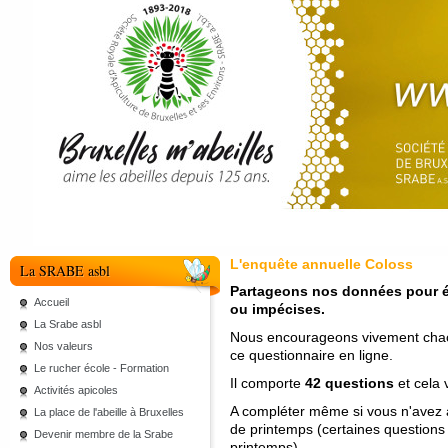
L'enquête annuelle Coloss
La SRABE asbl
Partageons nos données pour év
Accueil
ou impécises.
La Srabe asbl
Nous encourageons vivement chac
Nos valeurs
ce questionnaire en ligne.
Le rucher école - Formation
Il comporte
42 questions
et cela
Activités apicoles
A compléter même si vous n'avez a
La place de l'abeille à Bruxelles
de printemps (certaines questions 
Devenir membre de la Srabe
printemps).