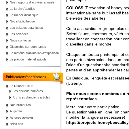
Nos rapports d'activités annuels
COLOSS
(Prevention of honey be
Le jardin d'abeilles
internationale sans but lucratif ba
Le rucher didactique
bien-être des abeilles.
Notre bibliothèque
Les balades botaniques
Cette association regroupe plus 
Scientifiques, chercheurs, vétérina
Les balances
travaillent en coopération pour co
Nous contacter
d’abeilles dans le monde.
Disponible sur commande
Le matériel d'animation/d'exposition
Chaque année au printemps, et c
des pertes hivernales dans un ma
Le prêt de matériel apicole
l’aide d’un questionnaire standard
pertes et d’en appréhender les ca
Publications/conférences
En Belgique, l’enquête est réalis
(UGent).
Le Rucher Fleuri
Les anciens numéros
Plus nous serons nombreux à r
Archives d'anciens articles
représentatives.
Nos brochures
Merci pour votre participation!
Au jardin
Le questionnaire en ligne (un ch
modifier la langue si nécessaire) :
Astuces apicoles
https://projects.honeybeevalle
Brico bee