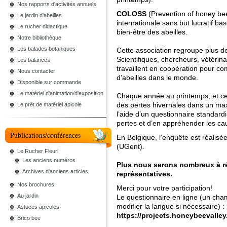
Nos rapports d'activités annuels
COLOSS
(Prevention of honey be
Le jardin d'abeilles
internationale sans but lucratif ba
Le rucher didactique
bien-être des abeilles.
Notre bibliothèque
Les balades botaniques
Cette association regroupe plus 
Scientifiques, chercheurs, vétérina
Les balances
travaillent en coopération pour co
Nous contacter
d’abeilles dans le monde.
Disponible sur commande
Le matériel d'animation/d'exposition
Chaque année au printemps, et c
des pertes hivernales dans un ma
Le prêt de matériel apicole
l’aide d’un questionnaire standard
pertes et d’en appréhender les ca
Publications/conférences
En Belgique, l’enquête est réalis
(UGent).
Le Rucher Fleuri
Les anciens numéros
Plus nous serons nombreux à r
Archives d'anciens articles
représentatives.
Nos brochures
Merci pour votre participation!
Au jardin
Le questionnaire en ligne (un ch
modifier la langue si nécessaire) :
Astuces apicoles
https://projects.honeybeevalle
Brico bee