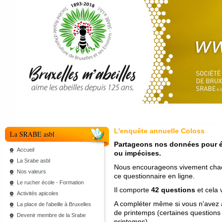
L'enquête annuelle Coloss
La SRABE asbl
Partageons nos données pour év
Accueil
ou impécises.
La Srabe asbl
Nous encourageons vivement chac
Nos valeurs
ce questionnaire en ligne.
Le rucher école - Formation
Il comporte
42 questions
et cela
Activités apicoles
A compléter même si vous n'avez a
La place de l'abeille à Bruxelles
de printemps (certaines questions 
Devenir membre de la Srabe
printemps).