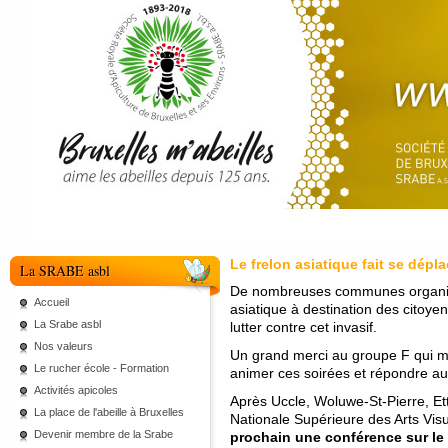
Le frelon asiatique fait se dépl
La SRABE asbl
De nombreuses communes organisen
Accueil
asiatique à destination des citoye
La Srabe asbl
lutter contre cet invasif.
Nos valeurs
Un grand merci au groupe F qui mo
Le rucher école - Formation
animer ces soirées et répondre au
Activités apicoles
Après Uccle, Woluwe-St-Pierre, Et
La place de l'abeille à Bruxelles
Nationale Supérieure des Arts Vi
Devenir membre de la Srabe
prochain une conférence sur le s