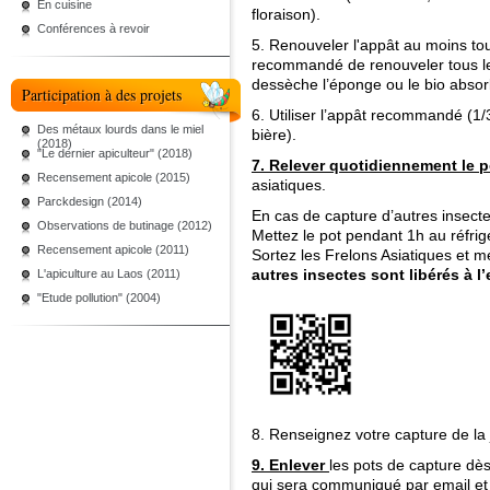
En cuisine
floraison).
Conférences à revoir
5. Renouveler l'appât au moins tous 
recommandé de renouveler tous les
dessèche l’éponge ou le bio absor
Participation à des projets
6. Utiliser l’appât recommandé (1/3
Des métaux lourds dans le miel
bière).
(2018)
"Le dernier apiculteur" (2018)
7. Relever quotidiennement le p
Recensement apicole (2015)
asiatiques.
Parckdesign (2014)
En cas de capture d’autres insecte
Observations de butinage (2012)
Mettez le pot pendant 1h au réfrig
Recensement apicole (2011)
Sortez les Frelons Asiatiques et 
autres insectes sont libérés à l’
L'apiculture au Laos (2011)
"Etude pollution" (2004)
8. Renseignez votre capture de la 
9. Enlever
les pots de capture dè
qui sera communiqué par email et 