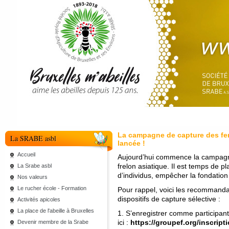
La campagne de capture des feme
La SRABE asbl
lancée !
Accueil
Aujourd’hui commence la campagne
frelon asiatique. Il est temps de pl
La Srabe asbl
d’individus, empêcher la fondation 
Nos valeurs
Le rucher école - Formation
Pour rappel, voici les recommandat
dispositifs de capture sélective :
Activités apicoles
La place de l'abeille à Bruxelles
1. S’enregistrer comme participant
ici :
https://groupef.org/inscript
Devenir membre de la Srabe