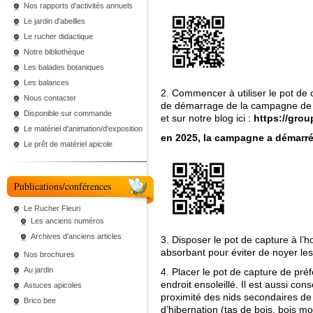
Nos rapports d'activités annuels
Le jardin d'abeilles
Le rucher didactique
Notre bibliothèque
Les balades botaniques
Les balances
2. Commencer à utiliser le pot de 
Nous contacter
de démarrage de la campagne de c
Disponible sur commande
et sur notre blog ici :
https://grou
Le matériel d'animation/d'exposition
en 2025, la campagne a démarré
Le prêt de matériel apicole
Publications/conférences
Le Rucher Fleuri
Les anciens numéros
Archives d'anciens articles
3. Disposer le pot de capture à l’h
absorbant pour éviter de noyer les
Nos brochures
Au jardin
4. Placer le pot de capture de pré
endroit ensoleillé. Il est aussi co
Astuces apicoles
proximité des nids secondaires de 
Brico bee
d’hibernation (tas de bois, bois m