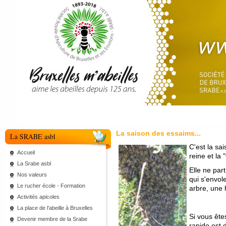
La saison des essaims...
La SRABE asbl
C'est la sa
Accueil
reine et la "
La Srabe asbl
Elle ne part
Nos valeurs
qui s'envol
Le rucher école - Formation
arbre, une 
Activités apicoles
La place de l'abeille à Bruxelles
Si vous ête
Devenir membre de la Srabe
rapide est 