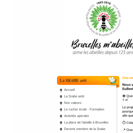
Une en
La SRABE asbl
Nous v
EuBeel
Accueil
🐝 Que 
La Srabe asbl
? 🌱
Nos valeurs
Le proj
Le rucher école - Formation
pourqu
afin qu
Activités apicoles
La place de l'abeille à Bruxelles
⏱ Cela
Devenir membre de la Srabe
📍 Ouve