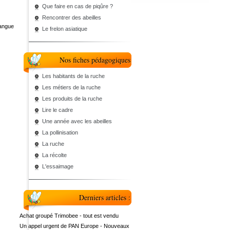
Que faire en cas de piqûre ?
Rencontrer des abeilles
langue
Le frelon asiatique
Nos fiches pédagogiques
Les habitants de la ruche
Les métiers de la ruche
Les produits de la ruche
Lire le cadre
Une année avec les abeilles
La pollinisation
La ruche
La récolte
L'essaimage
Derniers articles :
Achat groupé Trimobee - tout est vendu
Un appel urgent de PAN Europe - Nouveaux