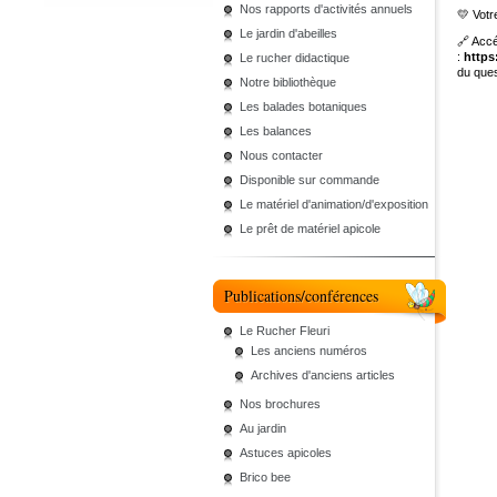
Nos rapports d'activités annuels
💛 Votr
Le jardin d'abeilles
🔗 Accé
:
https
Le rucher didactique
du ques
Notre bibliothèque
Les balades botaniques
Les balances
Nous contacter
Disponible sur commande
Le matériel d'animation/d'exposition
Le prêt de matériel apicole
Publications/conférences
Le Rucher Fleuri
Les anciens numéros
Archives d'anciens articles
Nos brochures
Au jardin
Astuces apicoles
Brico bee