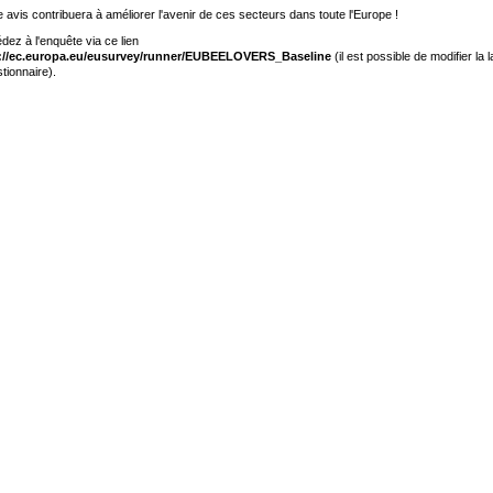
e avis contribuera à améliorer l'avenir de ces secteurs dans toute l'Europe !
dez à l'enquête via ce lien
://ec.europa.eu/eusurvey/runner/EUBEELOVERS_Baseline
(il est possible de modifier la 
tionnaire).