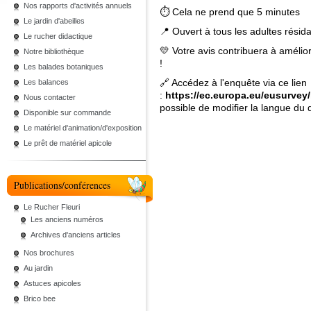
Nos rapports d'activités annuels
⏱ Cela ne prend que 5 minutes
Le jardin d'abeilles
📍 Ouvert à tous les adultes résid
Le rucher didactique
💛 Votre avis contribuera à amélio
Notre bibliothèque
!
Les balades botaniques
🔗 Accédez à l'enquête via ce lien
Les balances
:
https://ec.europa.eu/eusurv
Nous contacter
possible de modifier la langue du 
Disponible sur commande
Le matériel d'animation/d'exposition
Le prêt de matériel apicole
Publications/conférences
Le Rucher Fleuri
Les anciens numéros
Archives d'anciens articles
Nos brochures
Au jardin
Astuces apicoles
Brico bee