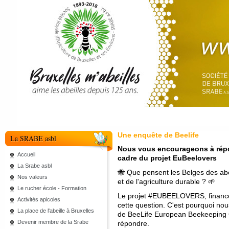
Une enquête de Beelife
La SRABE asbl
Nous vous encourageons à répon
Accueil
cadre du projet EuBeelovers
La Srabe asbl
🐝 Que pensent les Belges des abeil
Nos valeurs
et de l'agriculture durable ? 🌱
Le rucher école - Formation
Le projet #EUBEELOVERS, financé 
Activités apicoles
cette question. C'est pourquoi no
La place de l'abeille à Bruxelles
de BeeLife European Beekeeping Co
Devenir membre de la Srabe
répondre.