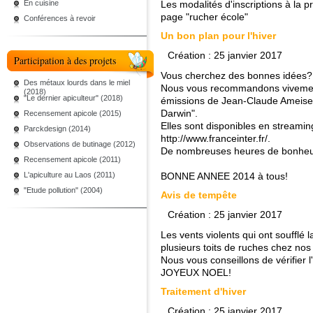
En cuisine
Les modalités d'inscriptions à la p
page "rucher école"
Conférences à revoir
Un bon plan pour l'hiver
Création : 25 janvier 2017
Participation à des projets
Vous cherchez des bonnes idées? V
Des métaux lourds dans le miel
Nous vous recommandons vivement
(2018)
"Le dernier apiculteur" (2018)
émissions de Jean-Claude Ameisen
Darwin".
Recensement apicole (2015)
Elles sont disponibles en streaming
Parckdesign (2014)
http://www.franceinter.fr/
.
Observations de butinage (2012)
De nombreuses heures de bonheur
Recensement apicole (2011)
L'apiculture au Laos (2011)
BONNE ANNEE 2014 à tous!
"Etude pollution" (2004)
Avis de tempête
Création : 25 janvier 2017
Les vents violents qui ont soufflé 
plusieurs toits de ruches chez no
Nous vous conseillons de vérifier l
JOYEUX NOEL!
Traitement d'hiver
Création : 25 janvier 2017