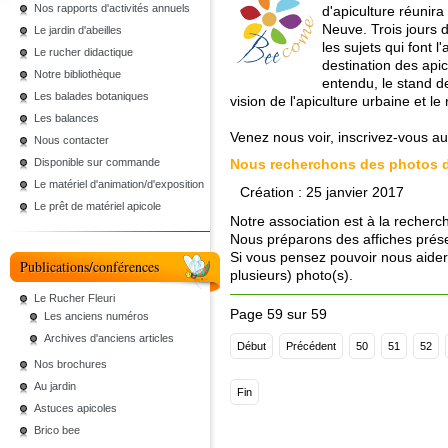
Nos rapports d'activités annuels
d'apiculture réunira 
Neuve. Trois jours d
Le jardin d'abeilles
les sujets qui font l
Le rucher didactique
destination des apic
Notre bibliothèque
entendu, le stand d
Les balades botaniques
vision de l'apiculture urbaine et le 
Les balances
Venez nous voir, inscrivez-vous a
Nous contacter
Disponible sur commande
Nous recherchons des photos de
Le matériel d'animation/d'exposition
Création : 25 janvier 2017
Le prêt de matériel apicole
Notre association est à la recherch
Nous préparons des affiches présent
Si vous pensez pouvoir nous aide
Publications/conférences
plusieurs) photo(s).
Le Rucher Fleuri
Page 59 sur 59
Les anciens numéros
Archives d'anciens articles
Début
Précédent
50
51
52
Nos brochures
Au jardin
Fin
Astuces apicoles
Brico bee