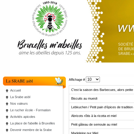
Affichage #
La SRABE asbl
C'est la saison des Barbecues, alors petite
Accueil
La Srabe asbl
Biscuits au muesli
Nos valeurs
Lebkuchen / Petit pain d’épices de traditio
Le rucher école - Formation
Abricots rôtis à la ricotta et miel
Activités apicoles
La place de l'abeille à Bruxelles
Petit gâteau de semoule au miel
Devenir membre de la Srabe
Madeleine pur Miel