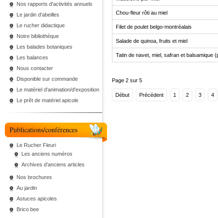
Nos rapports d'activités annuels
Chou-fleur rôti au miel
Le jardin d'abeilles
Le rucher didactique
Filet de poulet belgo-montréalais
Notre bibliothèque
Salade de quinoa, fruits et miel
Les balades botaniques
Tatin de navet, miel, safran et balsamique 
Les balances
Nous contacter
Disponible sur commande
Page 2 sur 5
Le matériel d'animation/d'exposition
Début
Précédent
1
2
3
4
Le prêt de matériel apicole
Publications/conférences
Le Rucher Fleuri
Les anciens numéros
Archives d'anciens articles
Nos brochures
Au jardin
Astuces apicoles
Brico bee