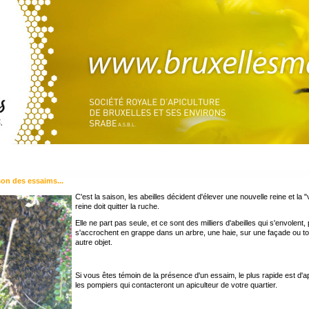
son des essaims...
C'est la saison, les abeilles décident d'élever une nouvelle reine et la "v
reine doit quitter la ruche.
Elle ne part pas seule, et ce sont des milliers d'abeilles qui s'envolent, 
s'accrochent en grappe dans un arbre, une haie, sur une façade ou to
autre objet.
Si vous êtes témoin de la présence d'un essaim, le plus rapide est d'a
les pompiers qui contacteront un apiculteur de votre quartier.