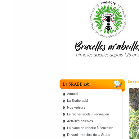
La sai
La SRABE asbl
Accueil
La Srabe asbl
Nos valeurs
Le rucher école - Formation
Activités apicoles
La place de l'abeille à Bruxelles
Devenir membre de la Srabe