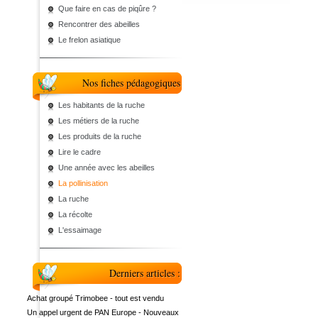
Que faire en cas de piqûre ?
Rencontrer des abeilles
Le frelon asiatique
Nos fiches pédagogiques
Les habitants de la ruche
Les métiers de la ruche
Les produits de la ruche
Lire le cadre
Une année avec les abeilles
La pollinisation
La ruche
La récolte
L'essaimage
Derniers articles :
Achat groupé Trimobee - tout est vendu
Un appel urgent de PAN Europe - Nouveaux