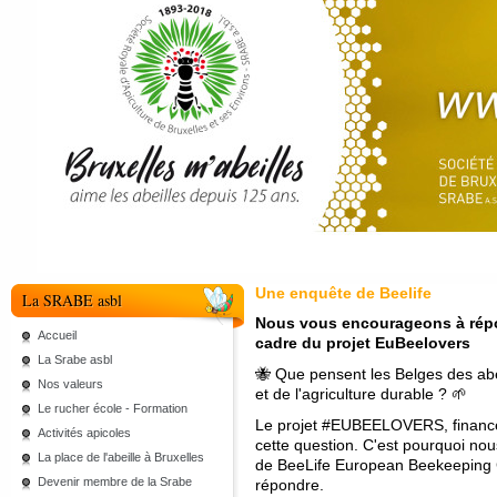
Une enquête de Beelife
La SRABE asbl
Nous vous encourageons à répon
Accueil
cadre du projet EuBeelovers
La Srabe asbl
🐝 Que pensent les Belges des abeil
Nos valeurs
et de l'agriculture durable ? 🌱
Le rucher école - Formation
Le projet #EUBEELOVERS, financé 
Activités apicoles
cette question. C'est pourquoi no
La place de l'abeille à Bruxelles
de BeeLife European Beekeeping Co
Devenir membre de la Srabe
répondre.