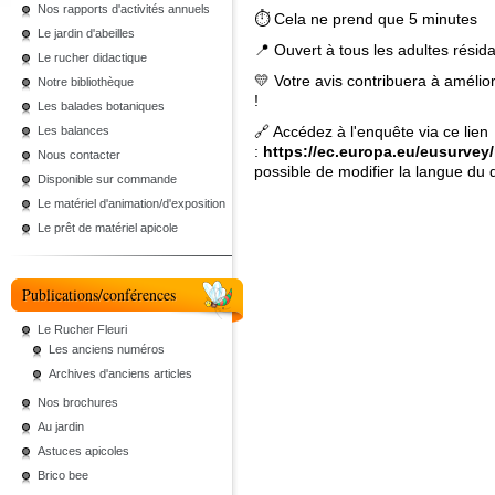
Nos rapports d'activités annuels
⏱ Cela ne prend que 5 minutes
Le jardin d'abeilles
📍 Ouvert à tous les adultes résid
Le rucher didactique
💛 Votre avis contribuera à amélio
Notre bibliothèque
!
Les balades botaniques
🔗 Accédez à l'enquête via ce lien
Les balances
:
https://ec.europa.eu/eusurv
Nous contacter
possible de modifier la langue du 
Disponible sur commande
Le matériel d'animation/d'exposition
Le prêt de matériel apicole
Publications/conférences
Le Rucher Fleuri
Les anciens numéros
Archives d'anciens articles
Nos brochures
Au jardin
Astuces apicoles
Brico bee